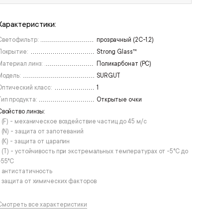
Характеристики:
Светофильтр:
прозрачный (2С-1,2)
Покрытие:
Strong Glass™
Материал линз:
Поликарбонат (РС)
Модель:
SURGUT
Оптический класс:
1
Тип продукта:
Открытые очки
Свойство линзы:
• (F) - механическое воздействие частиц до 45 м/с
• (N) - защита от запотеваний
• (К) - защита от царапин
• (T) - устойчивость при экстремальных температурах от -5°С до
+55°С
• антистатичность
• защита от химических факторов
Смотреть все характеристики