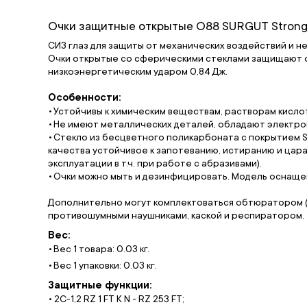
Очки защитные открытые О88 SURGUT StrongGl
СИЗ глаз для защиты от механических воздействий и н
Очки открытые со сферическими стеклами защищают о
низкоэнергетическим ударом 0,84 Дж.
Особенности:
Устойчивы к химическим веществам, растворам кисло
Не имеют металлических деталей, обладают электро
Стекло из бесцветного поликарбоната с покрытием S
качества устойчивое к запотеванию, истиранию и цар
эксплуатации в т.ч. при работе с абразивами).
Очки можно мыть и дезинфицировать. Модель оснащен
Дополнительно могут комплектоваться обтюратором (
противошумными наушниками, каской и респиратором.
Вес:
Вес 1 товара: 0.03 кг.
Вес 1 упаковки: 0.03 кг.
Защитные функции:
• 2C-1,2 RZ 1 FT K N - RZ 253 FT;