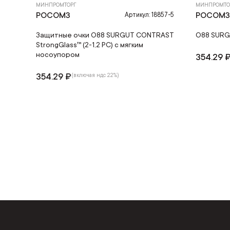
МИНПРОМТОРГ
МИНПРОМТО
РОСОМЗ
РОСОМ
Артикул: 18857-5
Защитные очки O88 SURGUT CONTRAST
О88 SURGU
StrongGlass™ (2-1,2 РС) с мягким
носоупором
354.29 
354.29 ₽
(включая ндс 22%)