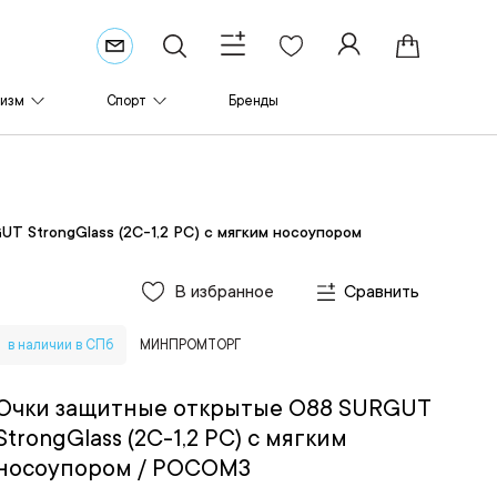
ризм
Спорт
Бренды
 StrongGlass (2С-1,2 PC) с мягким носоупором
В избранное
Сравнить
в наличии в СПб
МИНПРОМТОРГ
Очки защитные открытые О88 SURGUT
StrongGlass (2С-1,2 PC) с мягким
носоупором
/ РОСОМЗ