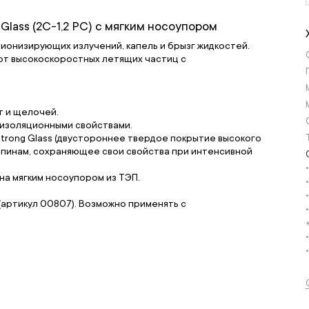
ass (2С-1,2 PC) с мягким носоупором
еионизирующих излучений, капель и брызг жидкостей.
т высокоскоростных летящих частиц с
т и щелочей.
изоляционными свойствами.
trong Glass (двустороннее твердое покрытие высокого
апинам, сохраняющее свои свойства при интенсивной
а мягким носоупором из ТЭП.
артикул 00807). Возможно применять с