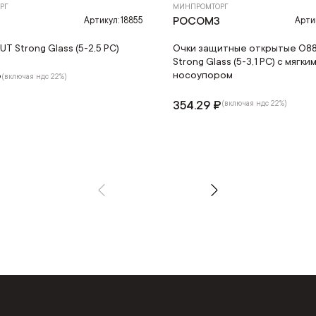
РГ
МИНПРОМТОРГ
З
РОСОМЗ
Артикул: 18855
Арти
T Strong Glass (5-2,5 РС)
Очки защитные открытые О8
Strong Glass (5-3,1 РС) с мягки
носоупором
₽
(включая ндс 22%)
354.29 ₽
(включая ндс 22%)