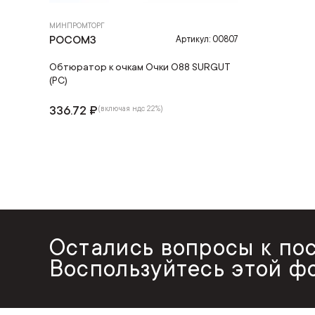
МИНПРОМТОРГ
РОСОМЗ
Артикул: 00807
Обтюратор к очкам Очки O88 SURGUT
(PC)
336.72 ₽
(включая ндс 22%)
Остались вопросы к по
Воспользуйтесь этой ф