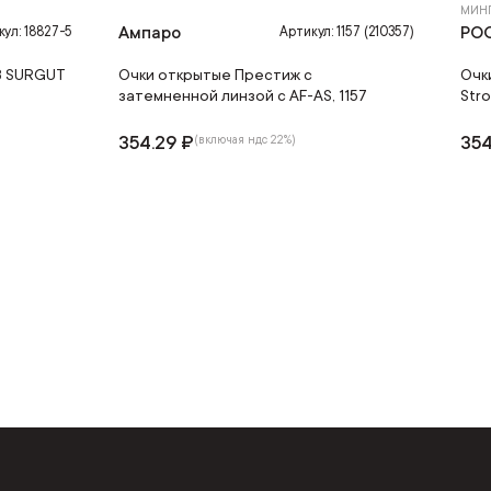
МИН
Ампаро
РО
кул: 18827-5
Артикул: 1157 (210357)
8 SURGUT
Очки открытые Престиж с
Очк
м
затемненной линзой с AF-AS, 1157
Stro
354.29 ₽
354
(включая ндс 22%)