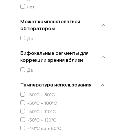
нет
Может комплектоваться
обтюратором
Да
Бифокальные сегменты для
коррекции зрения вблизи
Да
Температура использования
-50°C + 80°C
-50°C + 100°C
-50°C + 110°C
-50°C + 130°C
-40°C до + 50°C