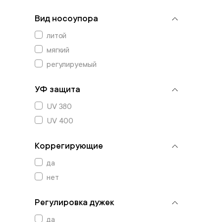
Вид носоупора
литой
мягкий
регулируемый
УФ защита
UV 380
UV 400
Коррегирующие
да
нет
Регулировка дужек
да