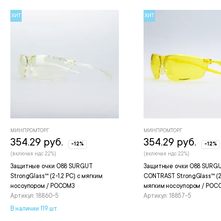
ХИТ
ХИТ
МИНПРОМТОРГ
МИНПРОМТОРГ
354.29 руб.
354.29 руб.
-12%
-12%
(включая ндс 22%)
(включая ндс 22%)
Защитные очки О88 SURGUT
Защитные очки O88 SURG
StrongGlass™ (2-1,2 РС) с мягким
CONTRAST StrongGlass™ (2-
носоупором / РОСОМЗ
мягким носоупором / РОС
Артикул: 18860-5
Артикул: 18857-5
В наличии 119 шт.