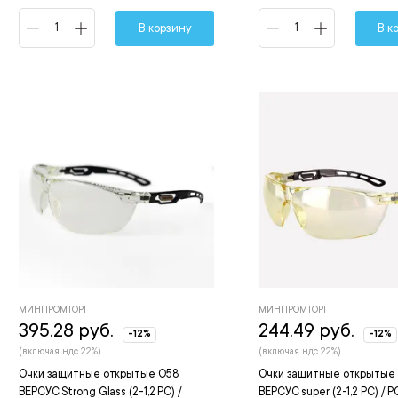
В корзину
В к
МИНПРОМТОРГ
МИНПРОМТОРГ
395.28 руб.
244.49 руб.
-12%
-12%
(включая ндс 22%)
(включая ндс 22%)
Очки защитные открытые О58
Очки защитные открытые
ВЕРСУС Strong Glass (2-1,2 PC) /
ВЕРСУС super (2-1,2 PC) /