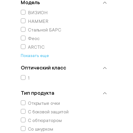
Модель
ВИЗИОН
HAMMER
Стальной БАРС
Феос
ARCTIC
Показать еще
Оптический класс
1
Тип продукта
Открытые очки
С боковой защитой
С обтюратором
Со шнурком