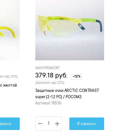
МИНПРОМТОРГ
379.18 руб.
ая ндс 22%)
-12%
(включая ндс 22%)
с желтой
Защитные очки ARCTIС CONTRAST
super (2-1,2 PC) / РОСОМЗ
Артикул: 18536
орзину
В корзину