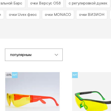
тальной Барс
очки Версус О58
с регулировкой дужек
е
очки Uvex феос
очки MONACO
очки ВИЗИОН
популярным
-20%
ХИТ
ХИТ