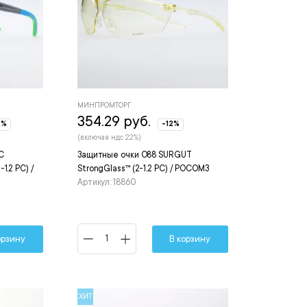
МИНПРОМТОРГ
354.29 руб.
2%
-12%
(включая ндс 22%)
С
Защитные очки О88 SURGUT
1,2 PC) /
StrongGlass™ (2-1,2 РС) / РОСОМЗ
Артикул: 18860
орзину
В корзину
ХИТ