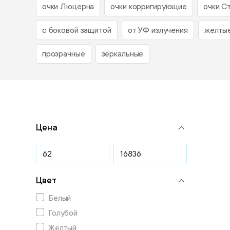
очки Люцерна
очки корригирующие
очки С
с боковой защитой
от УФ излучения
желты
прозрачные
зеркальные
Цена
Цвет
Белый
Голубой
Жёлтый