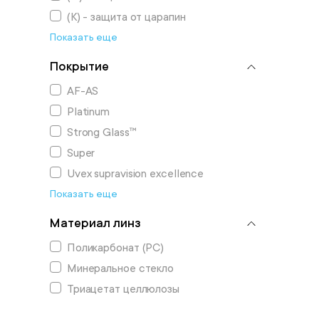
(К) - защита от царапин
Показать еще
Покрытие
AF-АS
Platinum
Strong Glass™
Super
Uvex supravision excellence
Показать еще
Материал линз
Поликарбонат (РС)
Минеральное стекло
Триацетат целлюлозы