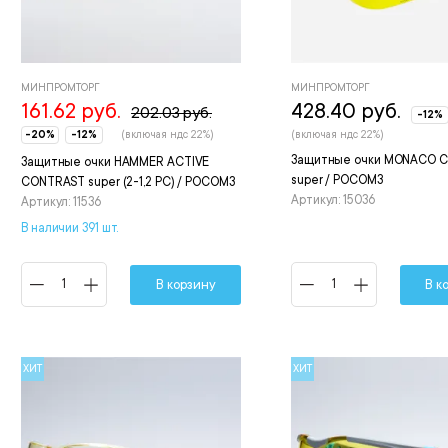
МИНПРОМТОРГ
МИНПРОМТОРГ
161.62 руб.
428.40 руб.
202.03 руб.
-12%
-20%
-12%
(включая ндс 22%)
(включая ндс 22%)
Защитные очки MONACO 
Защитные очки HAMMER ACTIVЕ
super / РОСОМЗ
CONTRAST super (2-1,2 PC) / РОСОМЗ
Артикул: 15036
Артикул: 11536
В наличии 391 шт.
В корзину
В к
ХИТ
ХИТ