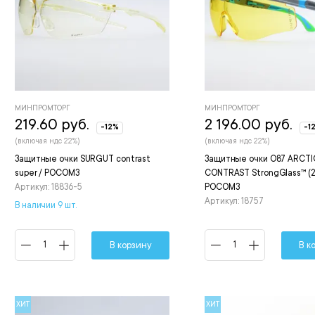
МИНПРОМТОРГ
МИНПРОМТОРГ
219.60 руб.
2 196.00 руб.
-12%
-1
(включая ндс 22%)
(включая ндс 22%)
Защитные очки SURGUT contrast
Защитные очки О87 ARCTI
super / РОСОМЗ
CONTRAST StrongGlass™ (2-
Артикул: 18836-5
РОСОМЗ
Артикул: 18757
В наличии 9 шт.
В корзину
В к
ХИТ
ХИТ