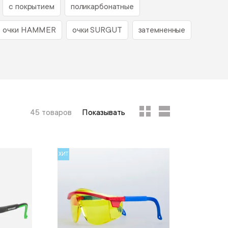
с покрытием
поликарбонатные
очки HAMMER
очки SURGUT
затемненные
45 товаров
Показывать
ХИТ