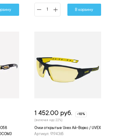
орзину
В корзину
1 452.00 руб.
-10%
(включая ндс 22%)
 О58
Очки открытые Uvex Ай-Воркс / UVEX
 РОСОМЗ
Артикул: 9194365