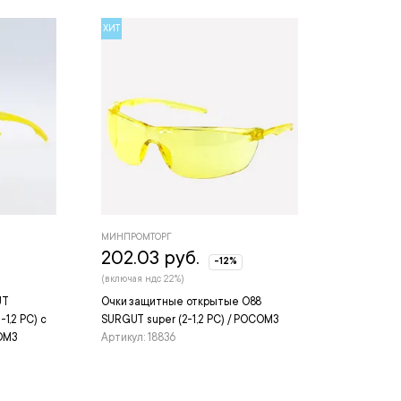
ХИТ
МИНПРОМТОРГ
202.03 руб.
-12%
(включая ндс 22%)
UT
Очки защитные открытые О88
1,2 РС) с
SURGUT super (2-1,2 РС) / РОСОМЗ
ОМЗ
Артикул: 18836