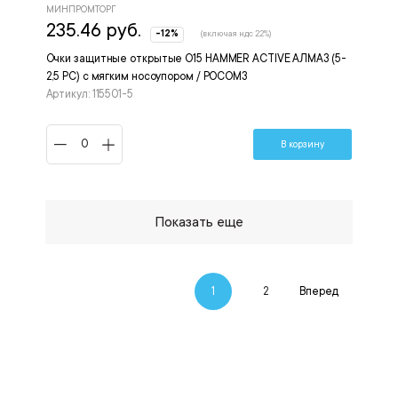
МИНПРОМТОРГ
235.46 руб.
-12%
(включая ндс 22%)
Очки защитные открытые О15 HAMMER ACTIVЕ АЛМАЗ (5-
2,5 PC) с мягким носоупором / РОСОМЗ
Артикул: 115501-5
В корзину
Показать еще
1
2
Вперед