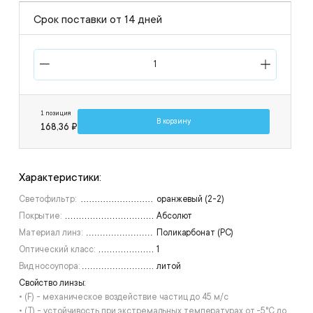
Срок поставки от 14 дней
1 позиция
В корзину
168,36 ₽
Характеристики:
Светофильтр:
оранжевый (2-2)
Покрытие:
Aбсолют
Материал линз:
Поликарбонат (РС)
Оптический класс:
1
Вид носоупора:
литой
Свойство линзы:
• (F) - механическое воздействие частиц до 45 м/с
• (T) - устойчивость при экстремальных температурах от -5°С до