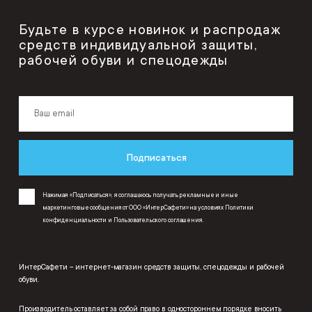
Будьте в курсе новинок и распродаж
средств индивидуальной защиты,
рабочей обуви и спецодежды
Подписаться
Нажимая «Подписаться», я соглашаюсь получать рекламные и иные
маркетинговые сообщения от ООО «ИнтерСафети» на условиях
Политики
конфиденциальности
и
Пользовательского соглашения
.
ИнтерСафети – интернет-магазин средств защиты, спецодежды и рабочей
обуви.
Производитель оставляет за собой право в одностороннем порядке вносить