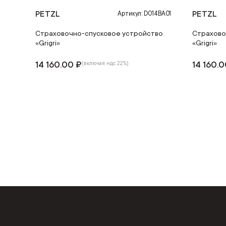
PETZL
PETZL
Артикул: D014BA01
Страховочно-спусковое устройство
Страхово
«Grigri»
«Grigri»
14 160.00 ₽
14 160.
(включая ндс 22%)