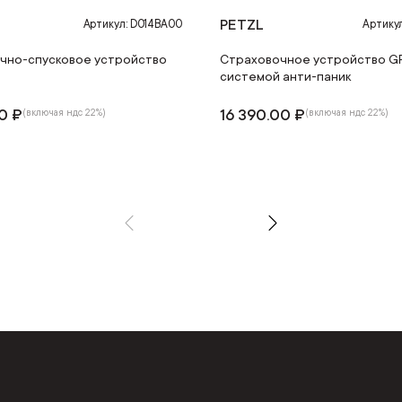
PETZL
Артикул: D014BA00
Артику
чно-спусковое устройство
Страховочное устройство GR
системой анти-паник
00 ₽
16 390.00 ₽
(включая ндс 22%)
(включая ндс 22%)