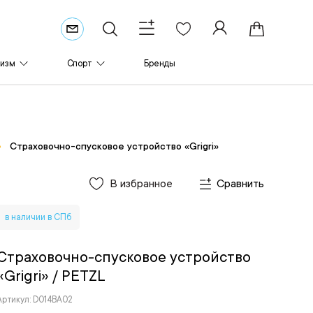
ризм
Спорт
Бренды
Страховочно-спусковое устройство «Grigri»
В избранное
Сравнить
в наличии в СПб
Страховочно-спусковое устройство
«Grigri»
/ PETZL
Артикул: D014BA02