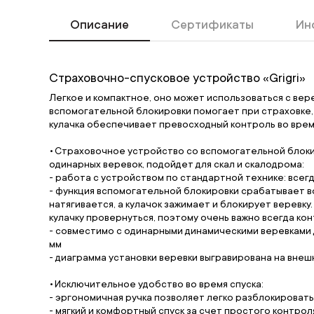
Описание
Сертификаты
Ин
Страховочно-спусковое устройство «Grigri»
Легкое и компактное, оно может использоваться с вере
вспомогательной блокировки помогает при страховке,
кулачка обеспечивает превосходный контроль во время
Страховочное устройство со вспомогательной блоки
одинарных веревок, подойдет для скал и скалодрома:
- работа с устройством по стандартной технике: всег
- функция вспомогательной блокировки срабатывает в
натягивается, а кулачок зажимает и блокирует веревк
кулачку провернуться, поэтому очень важно всегда ко
- совместимо с одинарными динамическими веревками диа
мм
- диаграмма установки веревки выгравирована на внеш
Исключительное удобство во время спуска:
- эргономичная ручка позволяет легко разблокировать
- мягкий и комфортный спуск за счет простого контрол