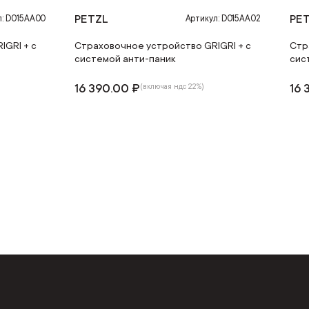
PETZL
PE
л: D015AA00
Артикул: D015AA02
IGRI + с
Страховочное устройство GRIGRI + с
Стр
системой анти-паник
сис
16 390.00 ₽
16 
(включая ндс 22%)