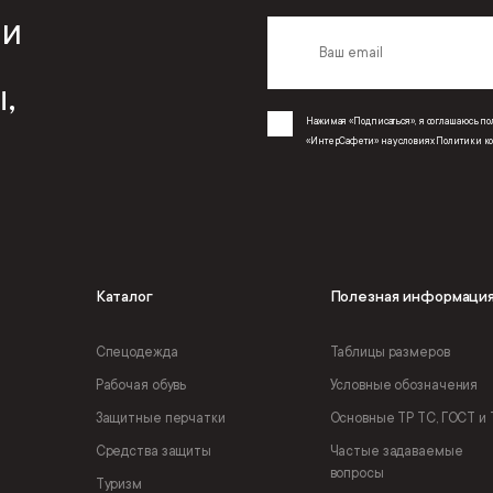
 и
,
Нажимая «Подписаться», я соглашаюсь 
«ИнтерСафети» на условиях
Политики к
Каталог
Полезная информаци
Спецодежда
Таблицы размеров
Рабочая обувь
Условные обозначения
Защитные перчатки
Основные ТР ТС, ГОСТ и 
Средства защиты
Частые задаваемые
вопросы
Туризм