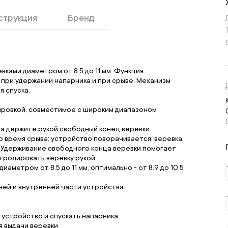
струкция
Бренд
вками диаметром от 8.5 до 11 мм. Функция
 при удержании напарника и при срыве. Механизм
 спуска.
ровкой, совместимое с широким диапазоном
да держите рукой свободный конец веревки
о время срыва: устройство поворачивается, веревка
у. Удерживание свободного конца веревки помогает
нтролировать веревку рукой
метром от 8.5 до 11 мм, оптимально - от 8.9 до 10.5
ней и внутренней части устройства
 устройство и спускать напарника
я выдачи веревки