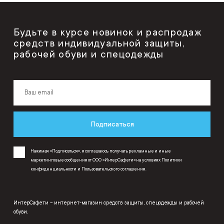
Будьте в курсе новинок и распродаж
средств индивидуальной защиты,
рабочей обуви и спецодежды
Подписаться
Нажимая «Подписаться», я соглашаюсь получать рекламные и иные
маркетинговые сообщения от ООО «ИнтерСафети» на условиях
Политики
конфиденциальности
и
Пользовательского соглашения
.
ИнтерСафети – интернет-магазин средств защиты, спецодежды и рабочей
обуви.