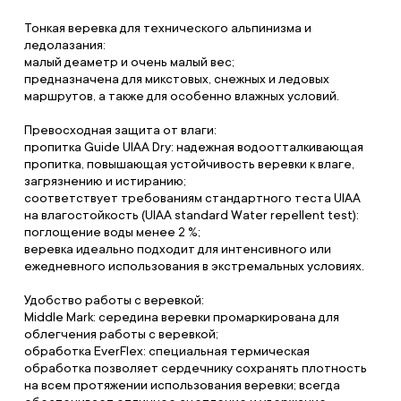
Тонкая веревка для технического альпинизма и
ледолазания:
малый деаметр и очень малый вес;
предназначена для микстовых, снежных и ледовых
маршрутов, а также для особенно влажных условий.
Превосходная защита от влаги:
пропитка Guide UIAA Dry: надежная водоотталкивающая
пропитка, повышающая устойчивость веревки к влаге,
загрязнению и истиранию;
соответствует требованиям стандартного теста UIAA
на влагостойкость (UIAA standard Water repellent test):
поглощение воды менее 2 %;
веревка идеально подходит для интенсивного или
ежедневного использования в экстремальных условиях.
Удобство работы с веревкой:
Middle Mark: середина веревки промаркирована для
облегчения работы с веревкой;
обработка EverFlex: специальная термическая
обработка позволяет сердечнику сохранять плотность
на всем протяжении использования веревки; всегда