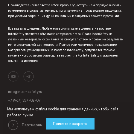
Производитель оставляет за собой право в одностороннем порядке вносить
изменения в состав материалов, используемых в производстве продукции,
при условии сохранения функциональных и защитных свойств продукции.
Все права защищены. Любые материалы, размещенные на портале
InterSafety являются объектами авторского права. Права InterSafety на
указанные материалы охраняются законодательством о правах на результаты
интеллектуальной деятельности. Полное или частичное использование
материалов, размещенных на портале InterSafety, допускается только с
письменного согласия руководства маркетплейса InterSafety с указанием
ссылки на источник.
info@inter-safety.ru
+7 (967) 357-02-07
Мы используем
файлы cookie
для хранения данных, чтобы сайт
работал лучше
Принять и закрыть
Партнерам