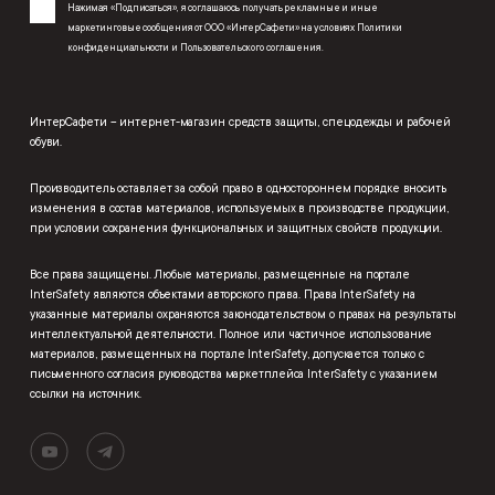
Нажимая «Подписаться», я соглашаюсь получать рекламные и иные
маркетинговые сообщения от ООО «ИнтерСафети» на условиях
Политики
конфиденциальности
и
Пользовательского соглашения
.
ИнтерСафети – интернет-магазин средств защиты, спецодежды и рабочей
обуви.
Производитель оставляет за собой право в одностороннем порядке вносить
изменения в состав материалов, используемых в производстве продукции,
при условии сохранения функциональных и защитных свойств продукции.
Все права защищены. Любые материалы, размещенные на портале
InterSafety являются объектами авторского права. Права InterSafety на
указанные материалы охраняются законодательством о правах на результаты
интеллектуальной деятельности. Полное или частичное использование
материалов, размещенных на портале InterSafety, допускается только с
письменного согласия руководства маркетплейса InterSafety с указанием
ссылки на источник.