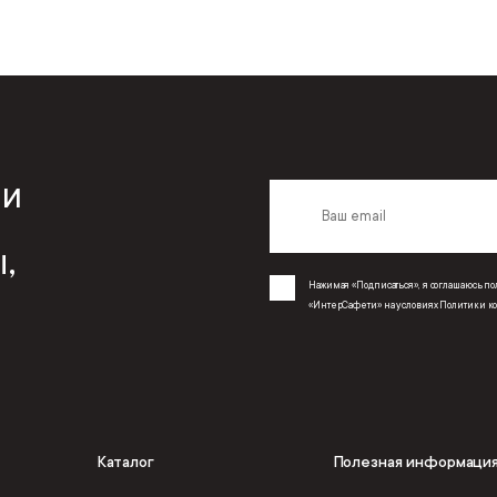
 и
,
Нажимая «Подписаться», я соглашаюсь 
«ИнтерСафети» на условиях
Политики к
Каталог
Полезная информаци