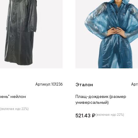
Эталон
Артикул: 101236
Арт
вень" нейлон
Плащ-дождевик (размер
универсальный)
₽
(включая ндс 22%)
521.43 ₽
(включая ндс 22%)