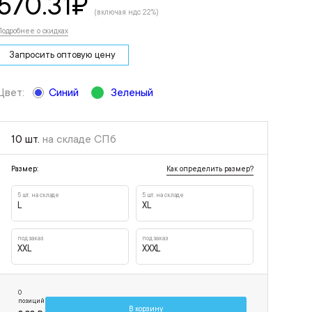
570.31
₽
(включая ндс 22%)
Подробнее о скидках
Запросить оптовую цену
Цвет:
Синий
Зеленый
10 шт.
на складе СПб
Как определить размер?
Размер:
5 шт. на складе
5 шт. на складе
L
XL
под заказ
под заказ
XXL
XXXL
0
позиций
В корзину