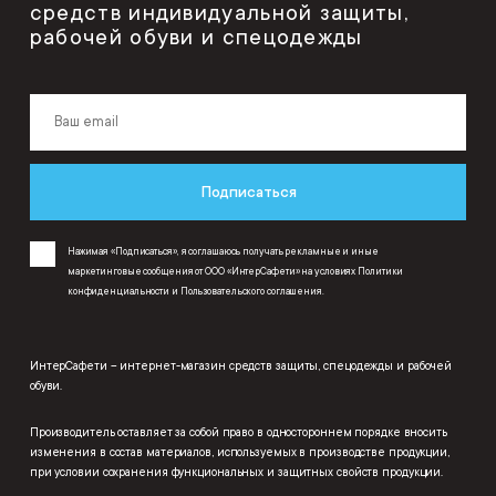
средств индивидуальной защиты,
рабочей обуви и спецодежды
Подписаться
Нажимая «Подписаться», я соглашаюсь получать рекламные и иные
маркетинговые сообщения от ООО «ИнтерСафети» на условиях
Политики
конфиденциальности
и
Пользовательского соглашения
.
ИнтерСафети – интернет-магазин средств защиты, спецодежды и рабочей
обуви.
Производитель оставляет за собой право в одностороннем порядке вносить
изменения в состав материалов, используемых в производстве продукции,
при условии сохранения функциональных и защитных свойств продукции.