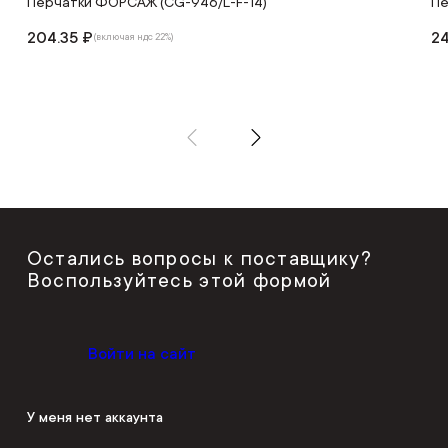
Перчатки ФОРСАЖ (CG-946/L-F-14)
Пе
204.35 ₽
24
(включая ндс 22%)
Остались вопросы к поставщику?
Воспользуйтесь этой формой
Войти на сайт
У меня нет аккаунта