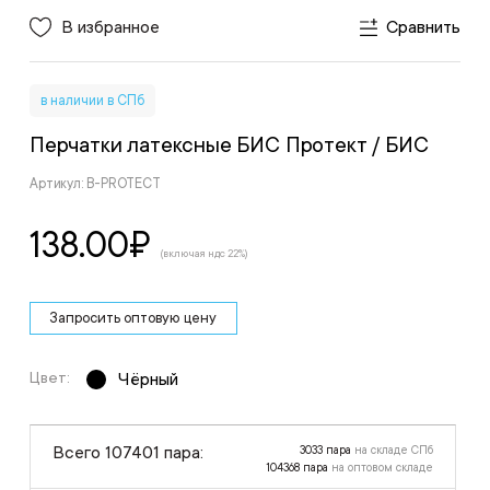
В избранное
Сравнить
в наличии в СПб
Перчатки латексные БИС Протект
/ БИС
Артикул: B-PROTECT
138.00
₽
(включая ндс 22%)
Запросить оптовую цену
Цвет:
Чёрный
Всего 107401 пара:
3033 пара
на складе СПб
104368 пара
на оптовом складе