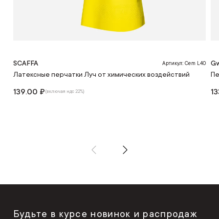
SCAFFA
Gw
Артикул: Cem L40
Латексные перчатки Луч от химических воздействий
Пе
139.00 ₽
13
(включая ндс 22%)
Будьте в курсе новинок и распродаж