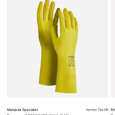
Manipula Specialist
Б
Артикул: Пер 648