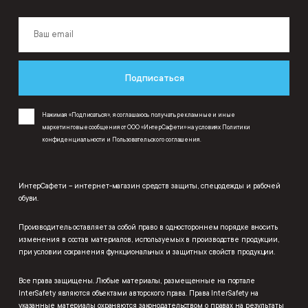
Подписаться
Нажимая «Подписаться», я соглашаюсь получать рекламные и иные
маркетинговые сообщения от ООО «ИнтерСафети» на условиях
Политики
конфиденциальности
и
Пользовательского соглашения
.
ИнтерСафети – интернет-магазин средств защиты, спецодежды и рабочей
обуви.
Производитель оставляет за собой право в одностороннем порядке вносить
изменения в состав материалов, используемых в производстве продукции,
при условии сохранения функциональных и защитных свойств продукции.
Все права защищены. Любые материалы, размещенные на портале
InterSafety являются объектами авторского права. Права InterSafety на
указанные материалы охраняются законодательством о правах на результаты