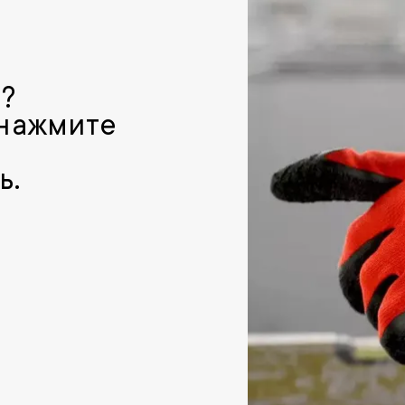
р?
 нажмите
ь.