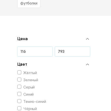
футболки
Цена
Цвет
Жёлтый
Зеленый
Серый
Синий
Темно-синий
Чёрный