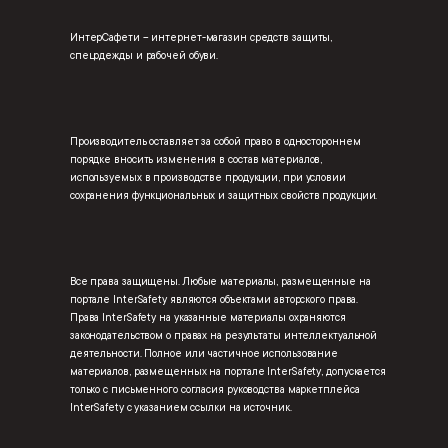
ИнтерСафети – интернет-магазин средств защиты,
спецодежды и рабочей обуви.
Производитель оставляет за собой право в одностороннем
порядке вносить изменения в состав материалов,
используемых в производстве продукции, при условии
сохранения функциональных и защитных свойств продукции.
Все права защищены. Любые материалы, размещенные на
портале InterSafety являются объектами авторского права.
Права InterSafety на указанные материалы охраняются
законодательством о правах на результаты интеллектуальной
деятельности. Полное или частичное использование
материалов, размещенных на портале InterSafety, допускается
только с письменного согласия руководства маркетплейса
InterSafety с указанием ссылки на источник.