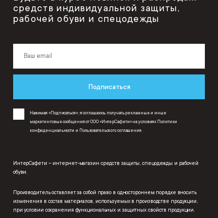
средств индивидуальной защиты,
рабочей обуви и спецодежды
Подписаться
Нажимая «Подписаться», я соглашаюсь получать рекламные и иные
маркетинговые сообщения от ООО «ИнтерСафети» на условиях
Политики
конфиденциальности
и
Пользовательского соглашения
.
ИнтерСафети – интернет-магазин средств защиты, спецодежды и рабочей
обуви.
Производитель оставляет за собой право в одностороннем порядке вносить
изменения в состав материалов, используемых в производстве продукции,
при условии сохранения функциональных и защитных свойств продукции.