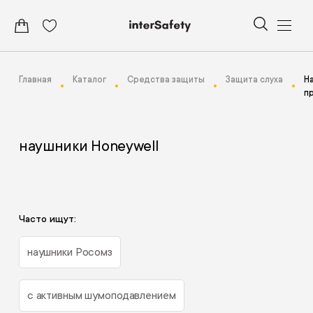
Главная
Каталог
Средства защиты
Защита слуха
Н
п
наушники Honeywell
Часто ищут:
наушники Росомз
с активным шумоподавлением