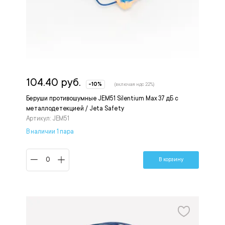
104.40 руб.
-10%
(включая ндс 22%)
Беруши противошумные JEM51 Silentium Max 37 дБ с
металлодетекцией / Jeta Safety
Артикул: JEM51
В наличии 1 пара
В корзину