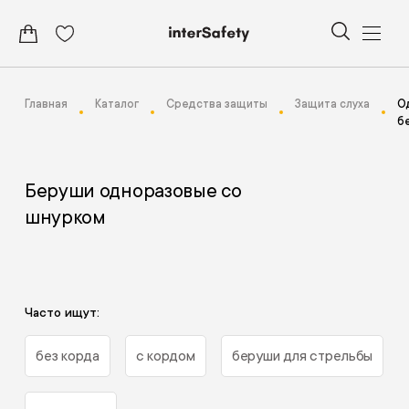
Главная
Каталог
Средства защиты
Защита слуха
О
б
Беруши одноразовые со
шнурком
Часто ищут:
без корда
с кордом
беруши для стрельбы