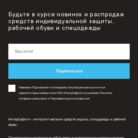
Будьте в курсе новинок и распродаж
средств индивидуальной защиты,
рабочей обуви и спецодежды
Подписаться
Нажимая «Подписаться», я соглашаюсь получать рекламные и иные
маркетинговые сообщения от ООО «ИнтерСафети» на условиях
Политики
конфиденциальности
и
Пользовательского соглашения
.
ИнтерСафети – интернет-магазин средств защиты, спецодежды и рабочей
обуви.