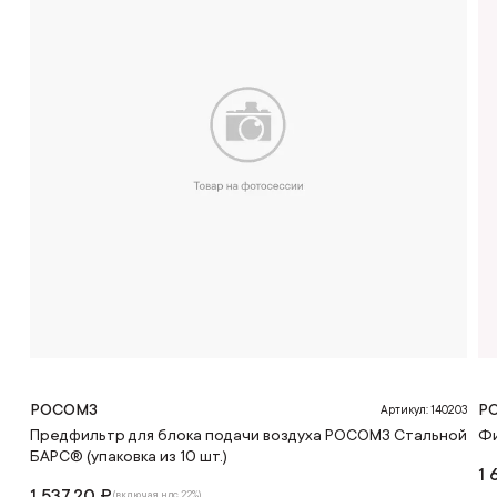
РОСОМЗ
Р
Артикул: 140203
Предфильтр для блока подачи воздуха РОСОМЗ Стальной
Фи
БАРС® (упаковка из 10 шт.)
1 
1 537.20 ₽
(включая ндс 22%)