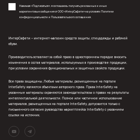
Нажимая «Подписаться», я соглашаюсь получать рекламные и иные
маркетинговые сообщения от ООО «ИнтерСафети» на условиях
Политики
конфиденциальности
и
Пользовательского соглашения
.
ИнтерСафети – интернет-магазин средств защиты, спецодежды и рабочей
обуви.
Производитель оставляет за собой право в одностороннем порядке вносить
изменения в состав материалов, используемых в производстве продукции,
при условии сохранения функциональных и защитных свойств продукции.
Все права защищены. Любые материалы, размещенные на портале
InterSafety являются объектами авторского права. Права InterSafety на
указанные материалы охраняются законодательством о правах на результаты
интеллектуальной деятельности. Полное или частичное использование
материалов, размещенных на портале InterSafety, допускается только с
письменного согласия руководства маркетплейса InterSafety с указанием
ссылки на источник.