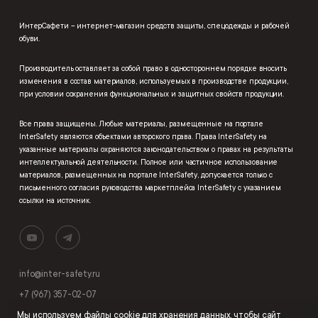
ИнтерСафети – интернет-магазин средств защиты, спецодежды и рабочей
обуви.
Производитель оставляет за собой право в одностороннем порядке вносить
изменения в состав материалов, используемых в производстве продукции,
при условии сохранения функциональных и защитных свойств продукции.
Все права защищены. Любые материалы, размещенные на портале
InterSafety являются объектами авторского права. Права InterSafety на
указанные материалы охраняются законодательством о правах на результаты
интеллектуальной деятельности. Полное или частичное использование
материалов, размещенных на портале InterSafety, допускается только с
письменного согласия руководства маркетплейса InterSafety с указанием
ссылки на источник.
info@inter-safety.ru
+7 (967) 357-02-07
Мы используем
файлы cookie
для хранения данных, чтобы сайт