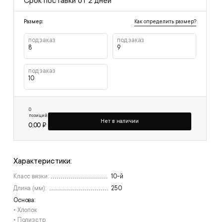
Срок поставки от 2 дней
Как определить размер?
Размер:
под заказ
под заказ
8
9
под заказ
10
0
позиций
Нет в наличии
0,00 ₽
Характеристики:
Класс вязки:
10-й
Длина (мм):
250
Основа:
• Хлопок
• Полиэстр