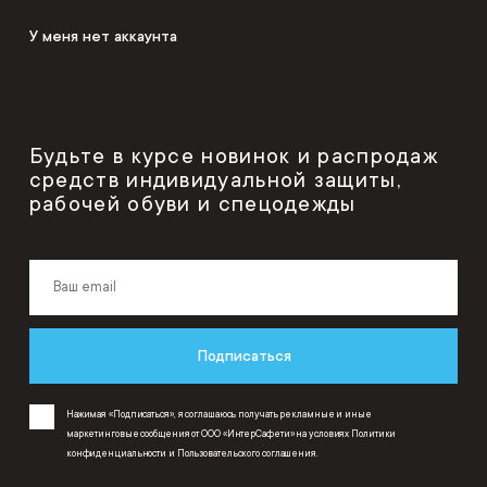
У меня нет аккаунта
Будьте в курсе новинок и распродаж
средств индивидуальной защиты,
рабочей обуви и спецодежды
Подписаться
Нажимая «Подписаться», я соглашаюсь получать рекламные и иные
маркетинговые сообщения от ООО «ИнтерСафети» на условиях
Политики
конфиденциальности
и
Пользовательского соглашения
.