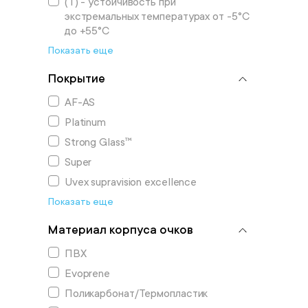
(T) - устойчивость при
экстремальных температурах от -5°С
до +55°С
Показать еще
Покрытие
AF-АS
Platinum
Strong Glass™
Super
Uvex supravision excellence
Показать еще
Материал корпуса очков
ПВХ
Evoprene
Поликарбонат/Термопластик