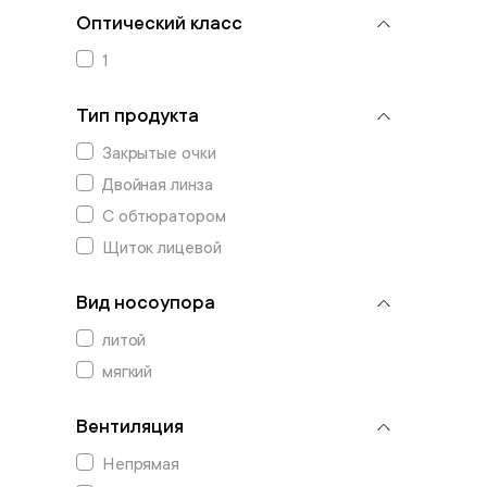
Оптический класс
1
Тип продукта
Закрытые очки
Двойная линза
С обтюратором
Щиток лицевой
Вид носоупора
литой
мягкий
Вентиляция
Непрямая