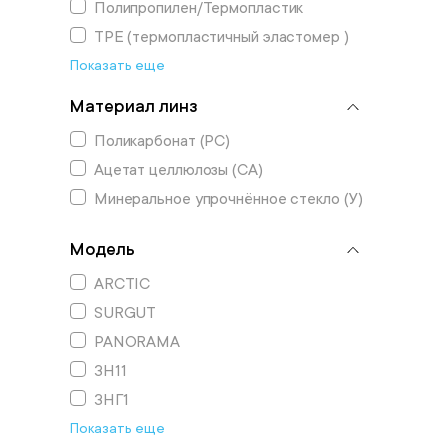
Полипропилен/Термопластик
TPE (термопластичный эластомер )
Показать еще
Материал линз
Поликарбонат (РС)
Ацетат целлюлозы (СА)
Минеральное упрочнённое стекло (У)
Модель
ARCTIC
SURGUT
PANORAMA
ЗН11
ЗНГ1
Показать еще