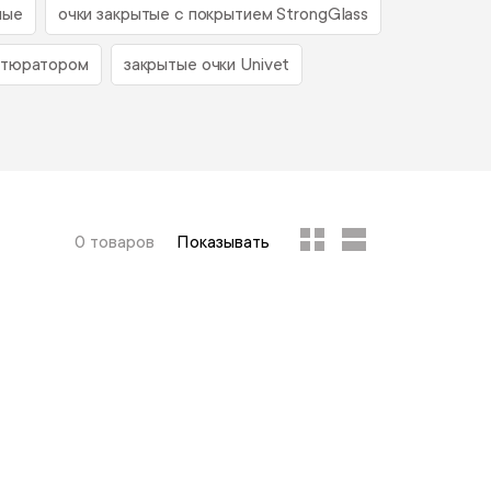
ные
очки закрытые с покрытием StrongGlass
бтюратором
закрытые очки Univet
0 товаров
Показывать