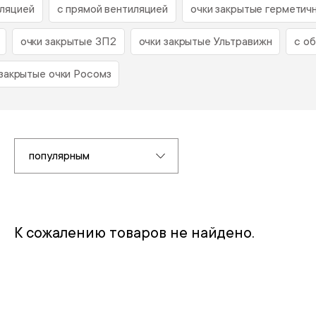
иляцией
с прямой вентиляцией
очки закрытые герметич
очки закрытые ЗП2
очки закрытые Ультравижн
с о
закрытые очки Росомз
популярным
К сожалению товаров не найдено.