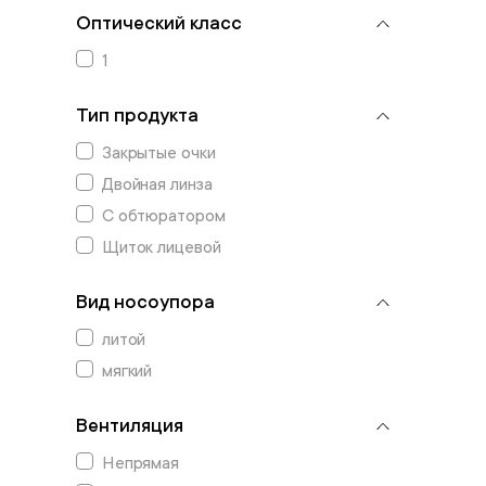
Оптический класс
1
Тип продукта
Закрытые очки
Двойная линза
С обтюратором
Щиток лицевой
Вид носоупора
литой
мягкий
Вентиляция
Непрямая