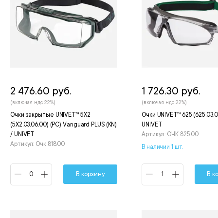
2 476.60 руб.
1 726.30 руб.
(включая ндс 22%)
(включая ндс 22%)
Очки закрытые UNIVET™ 5X2
Очки UNIVET™ 625 (625.03.0
(5X2.03.06.00) (РС) Vanguard PLUS (KN)
UNIVET
/ UNIVET
Артикул: ОЧК 825.00
Артикул: Очк 818.00
В наличии 1 шт.
В корзину
В к