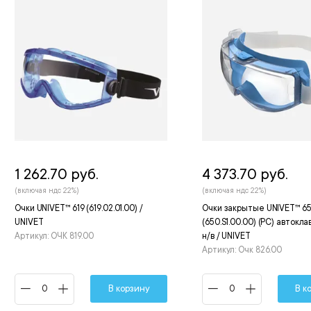
1 262.70 руб.
4 373.70 руб.
(включая ндс 22%)
(включая ндс 22%)
Очки UNIVET™ 619 (619.02.01.00) /
Очки закрытые UNIVET™ 6
UNIVET
(650.S1.00.00) (РС) авток
Артикул: ОЧК 819.00
н/в / UNIVET
Артикул: Очк 826.00
В корзину
В к