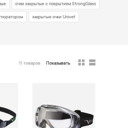
ные
очки закрытые с покрытием StrongGlass
бтюратором
закрытые очки Univet
11 товаров
Показывать