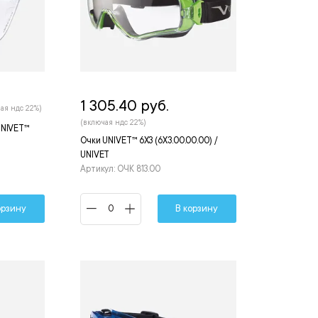
1 305.40 руб.
ая ндс 22%)
(включая ндс 22%)
UNIVET™
Очки UNIVET™ 6Х3 (6Х3.00.00.00) /
UNIVET
Артикул: ОЧК 813.00
орзину
В корзину