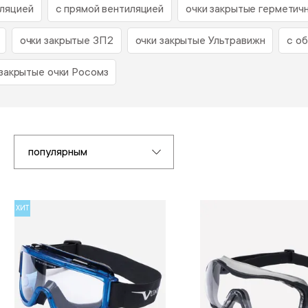
иляцией
с прямой вентиляцией
очки закрытые герметич
очки закрытые ЗП2
очки закрытые Ультравижн
с о
закрытые очки Росомз
популярным
ХИТ