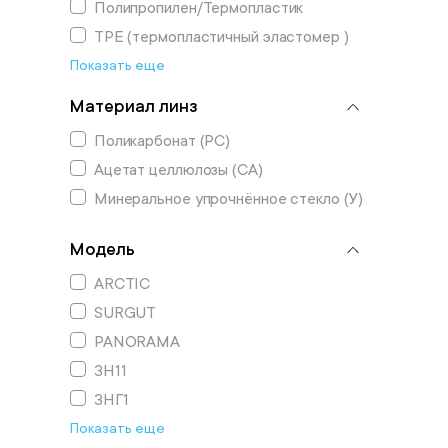
Полипропилен/Термопластик
TPE (термопластичный эластомер )
Показать еще
Материал линз
Поликарбонат (РС)
Ацетат целлюлозы (СА)
Минеральное упрочнённое стекло (У)
Модель
ARCTIC
SURGUT
PANORAMA
ЗН11
ЗНГ1
Показать еще