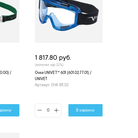
1 817.80 руб.
(включая ндс 22%)
0.00) /
Очки UNIVET™ 601 (601.02.77.01) /
UNIVET
Артикул: ОЧК 811.02
орзину
В корзину