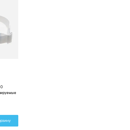
50
лавируемые
орзину