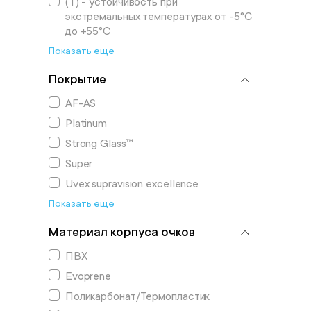
(T) - устойчивость при
экстремальных температурах от -5°С
до +55°С
Показать еще
Покрытие
AF-АS
Platinum
Strong Glass™
Super
Uvex supravision excellence
Показать еще
Материал корпуса очков
ПВХ
Evoprene
Поликарбонат/Термопластик