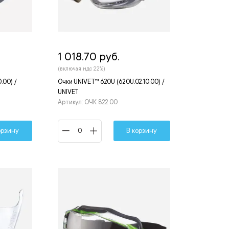
1 018.70 руб.
(включая ндс 22%)
.00) /
Очки UNIVET™ 620U (620U.02.10.00) /
UNIVET
Артикул: ОЧК 822.00
орзину
В корзину