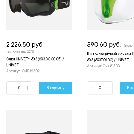
2 226.50 руб.
890.60 руб.
(включ
(включая ндс 22%)
Щиток защитный к очкам 
Очки UNIVET™ 6Х3 (6Х3.00.00.05) /
6X3 (6X3F.01.00) / UNIVET
UNIVET
Артикул: Очк 813.03
Артикул: ОЧК 813.02
В корзину
В к