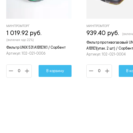
МИНПРОМТОРГ
МИНПРОМТОРГ
1 019.92 руб.
939.40 руб.
(включ
(включая ндс 22%)
Фильтр противогазовый UN
Фильтр UNIX 531 А1В1Е1К1 / Сорбент
A1B1E1(упак. 2 шт) / Сорбен
Артикул: 102-021-0006
Артикул: 102-021-0004
В корзину
В к