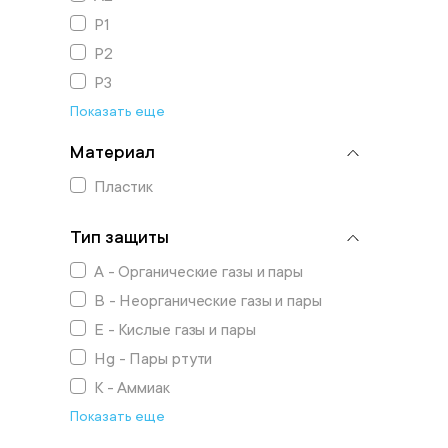
P1
P2
P3
Показать еще
Материал
Пластик
Тип защиты
A - Органические газы и пары
B - Неорганические газы и пары
E - Кислые газы и пары
Hg - Пары ртути
K - Аммиак
Показать еще