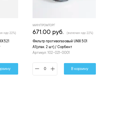
МИНПРОМТОРГ
671.00 руб.
ая ндс 22%)
(включая ндс 22%)
IX 521
Фильтр противогазовый UNIX 501
т
А1(упак. 2 шт) / Сорбент
Артикул: 102-021-0001
орзину
В корзину