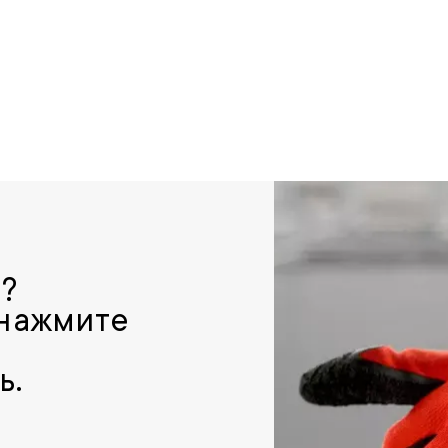
р?
 нажмите
ь.