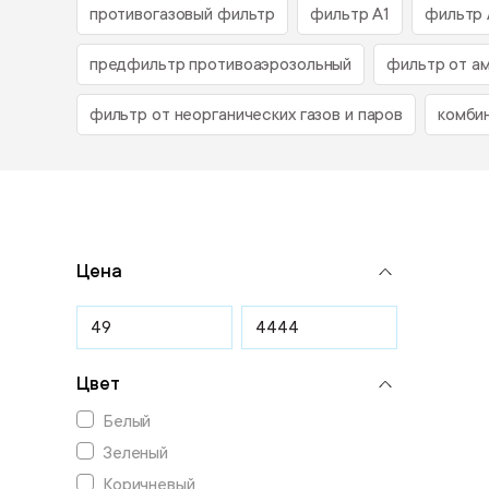
противогазовый фильтр
фильтр А1
фильтр 
предфильтр противоаэрозольный
фильтр от а
фильтр от неорганических газов и паров
комби
Цена
Цвет
Белый
Зеленый
Коричневый