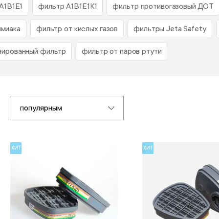
А1В1Е1
фильтр А1В1Е1К1
фильтр противогазовый ДОТ
ммиака
фильтр от кислых газов
фильтры Jeta Safety
нированный фильтр
фильтр от паров ртути
популярным
ХИТ
ХИТ