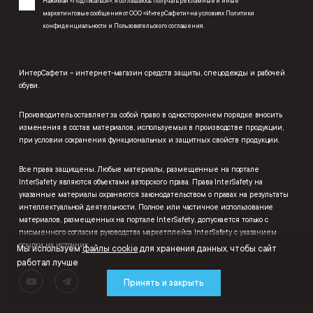
Нажимая «Подписаться», я соглашаюсь получать рекламные и иные
маркетинговые сообщения от ООО «ИнтерСафети» на условиях
Политики
конфиденциальности
и
Пользовательского соглашения
.
ИнтерСафети – интернет-магазин средств защиты, спецодежды и рабочей
обуви.
Производитель оставляет за собой право в одностороннем порядке вносить
изменения в состав материалов, используемых в производстве продукции,
при условии сохранения функциональных и защитных свойств продукции.
Все права защищены. Любые материалы, размещенные на портале
InterSafety являются объектами авторского права. Права InterSafety на
указанные материалы охраняются законодательством о правах на результаты
интеллектуальной деятельности. Полное или частичное использование
материалов, размещенных на портале InterSafety, допускается только с
письменного согласия руководства маркетплейса InterSafety с указанием
ссылки на источник.
Мы используем
файлы cookie
для хранения данных, чтобы сайт
работал лучше
Принять и закрыть