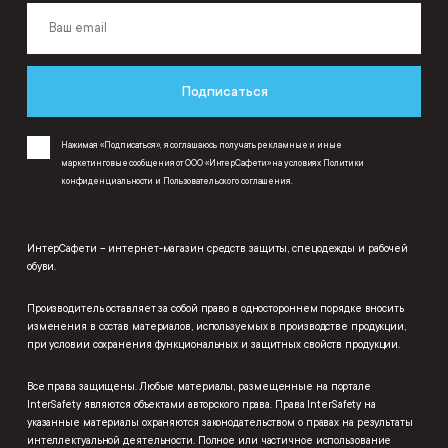
Подписаться
Нажимая «Подписаться», я соглашаюсь получать рекламные и иные
маркетинговые сообщения от ООО «ИнтерСафети» на условиях
Политики
конфиденциальности
и
Пользовательского соглашения
.
ИнтерСафети – интернет-магазин средств защиты, спецодежды и рабочей
обуви.
Производитель оставляет за собой право в одностороннем порядке вносить
изменения в состав материалов, используемых в производстве продукции,
при условии сохранения функциональных и защитных свойств продукции.
Все права защищены. Любые материалы, размещенные на портале
InterSafety являются объектами авторского права. Права InterSafety на
указанные материалы охраняются законодательством о правах на результаты
интеллектуальной деятельности. Полное или частичное использование