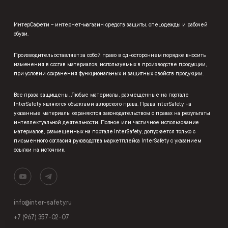
ИнтерСафети – интернет-магазин средств защиты, спецодежды и рабочей
обуви.
Производитель оставляет за собой право в одностороннем порядке вносить
изменения в состав материалов, используемых в производстве продукции,
при условии сохранения функциональных и защитных свойств продукции.
Все права защищены. Любые материалы, размещенные на портале
InterSafety являются объектами авторского права. Права InterSafety на
указанные материалы охраняются законодательством о правах на результаты
интеллектуальной деятельности. Полное или частичное использование
материалов, размещенных на портале InterSafety, допускается только с
письменного согласия руководства маркетплейса InterSafety с указанием
ссылки на источник.
info@inter-safety.ru
+7 (967) 357-02-07