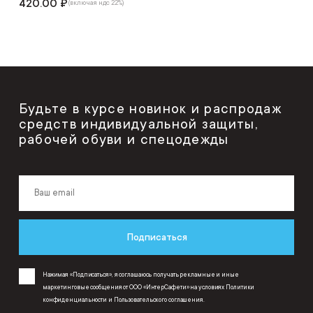
420.00 ₽
(включая ндс 22%)
Будьте в курсе новинок и распродаж
средств индивидуальной защиты,
рабочей обуви и спецодежды
Подписаться
Нажимая «Подписаться», я соглашаюсь получать рекламные и иные
маркетинговые сообщения от ООО «ИнтерСафети» на условиях
Политики
конфиденциальности
и
Пользовательского соглашения
.