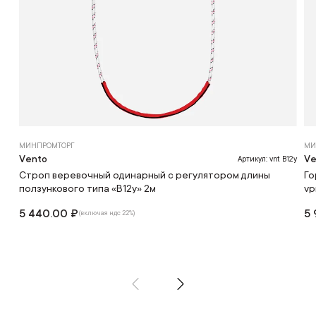
МИНПРОМТОРГ
МИ
Vento
Ve
Артикул: vnt B12y
Строп веревочный одинарный с регулятором длины
Го
ползункового типа «В12у» 2м
vp
5 440.00 ₽
5 
(включая ндс 22%)