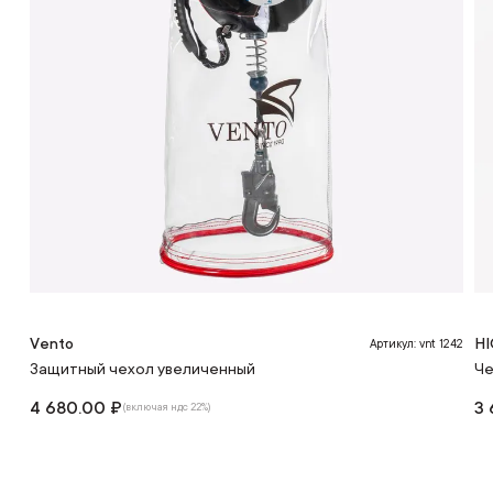
Vento
HI
Артикул: vnt 1242
Защитный чехол увеличенный
Че
4 680.00 ₽
3 
(включая ндс 22%)