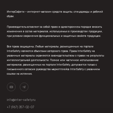
ИнтерСафети – интернет-магазин средств защиты, спецодежды и рабочей
обуви.
Производитель оставляет за собой право в одностороннем порядке вносить
изменения в состав материалов, используемых в производстве продукции,
при условии сохранения функциональных и защитных свойств продукции.
Все права защищены. Любые материалы, размещенные на портале
InterSafety являются объектами авторского права. Права InterSafety на
указанные материалы охраняются законодательством о правах на результаты
интеллектуальной деятельности. Полное или частичное использование
материалов, размещенных на портале InterSafety, допускается только с
письменного согласия руководства маркетплейса InterSafety с указанием
ссылки на источник.
info@inter-safety.ru
+7 (967) 357-02-07