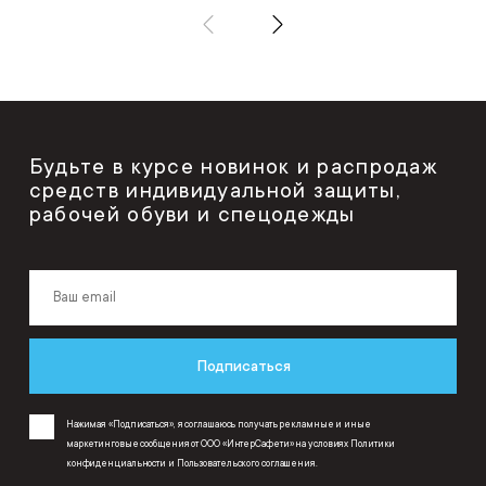
Будьте в курсе новинок и распродаж
средств индивидуальной защиты,
рабочей обуви и спецодежды
Подписаться
Нажимая «Подписаться», я соглашаюсь получать рекламные и иные
маркетинговые сообщения от ООО «ИнтерСафети» на условиях
Политики
конфиденциальности
и
Пользовательского соглашения
.