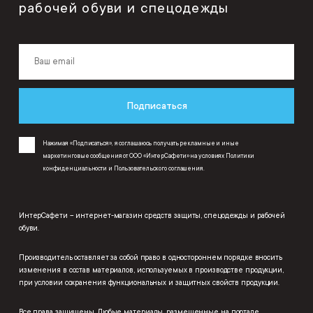
рабочей обуви и спецодежды
Подписаться
Нажимая «Подписаться», я соглашаюсь получать рекламные и иные
маркетинговые сообщения от ООО «ИнтерСафети» на условиях
Политики
конфиденциальности
и
Пользовательского соглашения
.
ИнтерСафети – интернет-магазин средств защиты, спецодежды и рабочей
обуви.
Производитель оставляет за собой право в одностороннем порядке вносить
изменения в состав материалов, используемых в производстве продукции,
при условии сохранения функциональных и защитных свойств продукции.
Все права защищены. Любые материалы, размещенные на портале