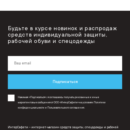
Будьте в курсе новинок и распродаж
средств индивидуальной защиты,
рабочей обуви и спецодежды
Подписаться
Нажимая «Подписаться», я соглашаюсь получать рекламные и иные
маркетинговые сообщения от ООО «ИнтерСафети» на условиях
Политики
конфиденциальности
и
Пользовательского соглашения
.
ИнтерСафети – интернет-магазин средств защиты, спецодежды и рабочей