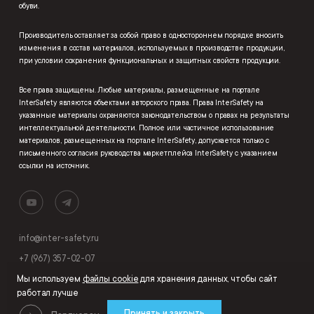
обуви.
Производитель оставляет за собой право в одностороннем порядке вносить
изменения в состав материалов, используемых в производстве продукции,
при условии сохранения функциональных и защитных свойств продукции.
Все права защищены. Любые материалы, размещенные на портале
InterSafety являются объектами авторского права. Права InterSafety на
указанные материалы охраняются законодательством о правах на результаты
интеллектуальной деятельности. Полное или частичное использование
материалов, размещенных на портале InterSafety, допускается только с
письменного согласия руководства маркетплейса InterSafety с указанием
ссылки на источник.
info@inter-safety.ru
+7 (967) 357-02-07
Мы используем
файлы cookie
для хранения данных, чтобы сайт
работал лучше
Принять и закрыть