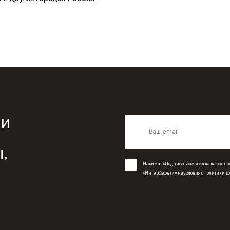
 и
,
Нажимая «Подписаться», я соглашаюсь 
«ИнтерСафети» на условиях
Политики к