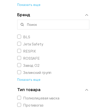
Показать еще
Бренд
BLS
Jeta Safety
RESPIK
ROSSAFE
Завод О2
Зелинский групп
Показать еще
Тип товара
Полнолицевая маска
Противогаз