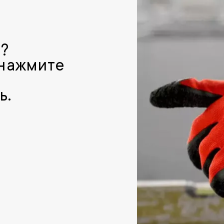
р?
 нажмите
ь.
и