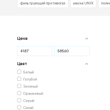
фильтрующий противогаз
маска UNIX
полн
Цена
Цвет
Белый
Голубой
Зеленый
Оранжевый
Серый
Синий