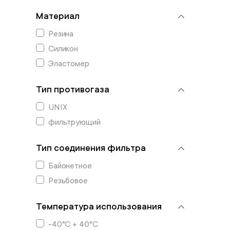
Материал
Резина
Силикон
Эластомер
Тип противогаза
UNIX
фильтрующий
Тип соединения фильтра
Байонетное
Резьбовое
Температура использования
-40°C + 40°C