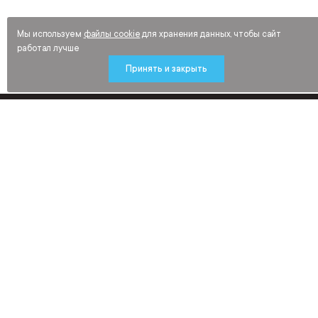
Мы используем
файлы cookie
для хранения данных, чтобы сайт
работал лучше
Принять и закрыть
Будьте в курсе новинок и распродаж
средств индивидуальной защиты,
рабочей обуви и спецодежды
Подписаться
Нажимая «Подписаться», я соглашаюсь получать рекламные и иные