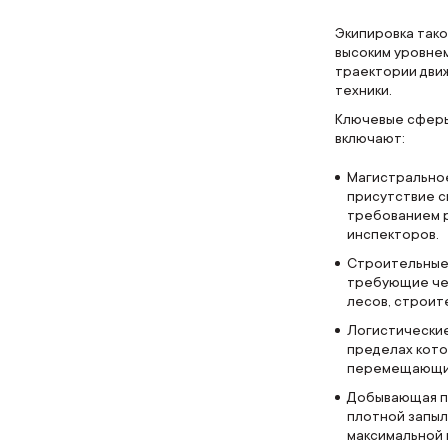
Экипировка тако
высоким уровнем
траектории дви
техники.
Ключевые сферы
включают:
Магистральное
присутствие с
требованием р
инспекторов.
Строительные 
требующие че
лесов, строит
Логистические
пределах кото
перемещающие
Добывающая пр
плотной запыл
максимальной