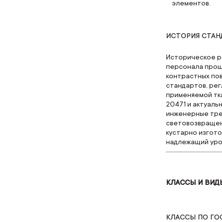
элементов.
ИСТОРИЯ СТАНД
Историческое р
персонала прош
контрастных по
стандартов, ре
применяемой тк
20471 и актуаль
инженерные тре
световозвращен
кустарно изгот
надлежащий уро
КЛАССЫ И ВИД
КЛАССЫ ПО ГОСТ