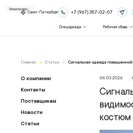
Рабочая обувь
Спецодежда
Рабочая обувь
Рабочая обувь
Спецодежда
Спецодежда
Спецодежда
Спецодежда
Спецодежда
Защита рук
+7 (967) 357-02-07
Санкт-Петербург
Спецодежда
Рабочая обувь
Главная
Статьи
Сигнальная одежда повышенной 
О компании
06.03.2026
Сигнал
Контакты
Поставщикам
видимос
Новости
костюм
Статьи