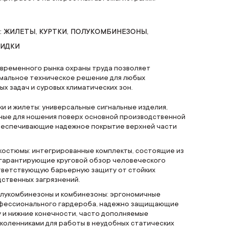
: ЖИЛЕТЫ, КУРТКИ, ПОЛУКОМБИНЕЗОНЫ,
КИДКИ
временного рынка охраны труда позволяет
мальное техническое решение для любых
х задач и суровых климатических зон.
ки и жилеты: универсальные сигнальные изделия,
ные для ношения поверх основной производственной
беспечивающие надежное покрытие верхней части
остюмы: интегрированные комплекты, состоящие из
, гарантирующие круговой обзор человеческого
тветствующую барьерную защиту от стойких
ственных загрязнений.
лукомбинезоны и комбинезоны: эргономичные
фессионального гардероба, надежно защищающие
у и нижние конечности, часто дополняемые
коленниками для работы в неудобных статических