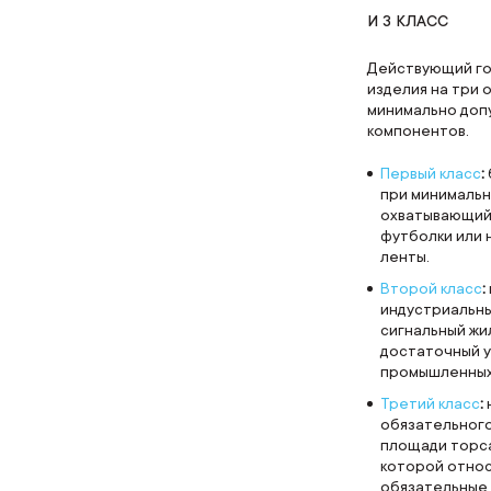
И 3 КЛАСС
Действующий го
изделия на три 
минимально доп
компонентов.
Первый класс
:
при минимальн
охватывающий 
футболки или 
ленты.
Второй класс
:
индустриальны
сигнальный жи
достаточный у
промышленных
Третий класс
:
обязательног
площади торса
которой относ
обязательные 