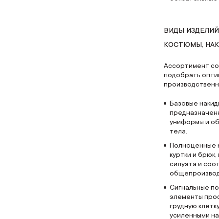
ВИДЫ ИЗДЕЛИЙ
КОСТЮМЫ, НА
Ассортимент со
подобрать опти
производственны
Базовые накид
предназначен
униформы и о
тела.
Полноценные к
куртки и брюк
силуэта и соо
общепроизвод
Сигнальные по
элементы про
грудную клетк
усиленными на