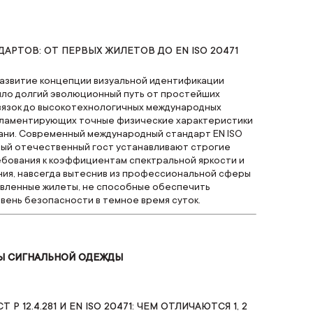
АРТОВ: ОТ ПЕРВЫХ ЖИЛЕТОВ ДО EN ISO 20471
азвитие концепции визуальной идентификации
ло долгий эволюционный путь от простейших
вязок до высокотехнологичных международных
гламентирующих точные физические характеристики
ани. Современный международный стандарт EN ISO
ный отечественный гост устанавливают строгие
бования к коэффициентам спектральной яркости и
ия, навсегда вытеснив из профессиональной сферы
овленные жилеты, не способные обеспечить
вень безопасности в темное время суток.
Ы СИГНАЛЬНОЙ ОДЕЖДЫ
 Р 12.4.281 И EN ISO 20471: ЧЕМ ОТЛИЧАЮТСЯ 1, 2