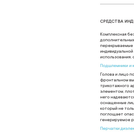
СРЕДСТВА ИНД
Комплексная бе
дополнительных
перекрываемые 
индивидуальной
использования, 
Подшлемники
и 
Голова и лицо 
фронтальном вы
трикотажного а
элементом, пло
него надеваютс
оснащенные лиц
который не толь
поглощает опас
генерируемое р
Перчатки диэле