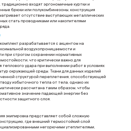
. традиционно входят эргономичные куртки и
нные брюки или полукомбинезоны, конструкция
матривает отсутствие выступающих металлических
ных стать проводниками или накопителями
ряда.
ы
 комплект разрабатывается с акцентом на
ксимальной воздухопроницаемости и
ти при строгом сохранении нормативных
мостойкости, что критически важно для
 теплового удара при выполнении работ в условиях
тур окружающей среды. Ткани для данных изделий
ченной структурой переплетения, способствующей
воду избыточного тепла от тела, однако их
матически рассчитана таким образом, чтобы
рмативное значение падающей энергии без
стности защитного слоя.
няя экипировка представляет собой сложную
онструкцию, где внешний термостойкий слой
ециализированными негорючими утеплителями,