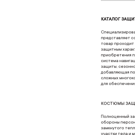
КАТАЛОГ ЗАЩИ
Специализирован
представляет со
товар проходит
защитным харак
приобретения пр
система навига
защиты, сезонно
добавляющая по
сложных многок
для обеспечения
КОСТЮМЫ ЗАЩ
Полноценный за
обороны персон
замкнутого теп
участки тела и 