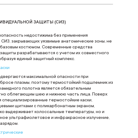
ИВИДУАЛЬНОЙ ЗАЩИТЫ (СИЗ)
зопасность недостижима без применения
 СИЗ, закрывающих уязвимые анатомические зоны, не
базовым костюмом. Современные средства
 защиты разрабатываются с учетом их совместного
образуя единый защитный комплекс.
каски
подвергаются максимальной опасности при
бросе плазмы, поэтому термостойкий подшлемник из
рамидного полотна является обязательным
тно облегающим шею и нижнюю часть лица. Поверх
я специализированные термостойкие каски,
евыми щитками с поликарбонатным экраном,
ко выдерживает колоссальные температуры, но и
ное ультрафиолетовое и инфракрасное излучение,
азрядом.
ктрические