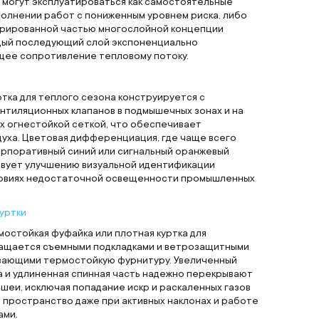
 могут эксплуатироваться как самостоятельные
олнении работ с пониженным уровнем риска, либо
грированной частью многослойной концепции
ждый последующий слой экспоненциально
щее сопротивление тепловому потоку.
тка для теплого сезона конструируется с
нтиляционных клапанов в подмышечных зонах и на
х огнестойкой сеткой, что обеспечивает
духа. Цветовая дифференциация, где чаще всего
орпоративный синий или сигнальный оранжевый
твует улучшению визуальной идентификации
ловиях недостаточной освещенности промышленных
уртки
остойкая фуфайка или плотная куртка для
ащается съемными подкладками и ветрозащитными
ывающими термостойкую фурнитуру. Увеличенный
а и удлиненная спинная часть надежно перекрывают
 шеи, исключая попадание искр и раскаленных газов
 пространство даже при активных наклонах и работе
ами.