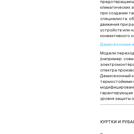
предотвращающи
климатических 
при создании т
специалиста: о
движения при р
устройств или н
конвективного 
Демисезонные и
Модели переход
(например, сов
электромонтёра
спектра произво
Демисезонный к
термостойкими н
модифицированн
гарантирующая 
уровня защиты о
КУРТКИ И РУБ