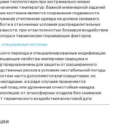
ми теплопотери при экстремально низких
значениях температур. Важной инженерной задачей
аких костюмов является сохранение подвижности
бъемная утепленная одежда не должна сковывать
аботе в стесненных условиях распределительных
а высоте, при этом полностью блокируя воздействие
холода и термических поражающих факторов.
 специальные костюмы
ного периода и специализированные модификации
мещающие свойства экипировки сварщика и
) предназначены для защиты от расширенного
дственных рисков в условиях нестабильной погоды.
остюм часто дополняется влагозащитными, но
акладками, а в ряде случаев применяется
ый плащ или удлиненная огнестойкая накидка,
изоляцию от атмосферных осадков без снижения
т термического воздействия вольтовой дуги.
АШКИ