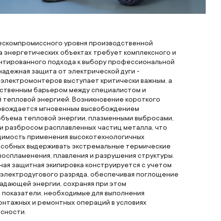
скомпромиссного уровня производственной
а энергетических объектах требует комплексного и
нтированного подхода к выбору профессиональной
 надежная защита от электрической дуги -
 электромонтеров выступает критически важным, а
нственным барьером между специалистом и
 тепловой энергией. Возникновение короткого
овождается мгновенным высвобождением
объема тепловой энергии, плазменными выбросами,
и разбросом расплавленных частиц металла, что
димость применения высокотехнологичных
особных выдерживать экстремальные термические
воспламенения, плавления и разрушения структуры.
ая защитная экипировка конструируется с учетом
 электродугового разряда, обеспечивая поглощение
адающей энергии, сохраняя при этом
 показатели, необходимые для выполнения
онтажных и ремонтных операций в условиях
сности.