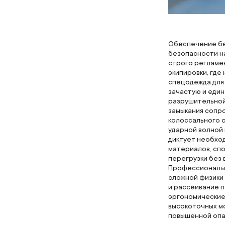
Обеспечение бе
безопасности н
строго регламе
экипировки, где
спецодежда для
зачастую и еди
разрушительной
замыкания сопр
колоссального 
ударной волной 
диктует необхо
материалов, сп
перегрузки без 
Профессиональн
сложной физики
и рассеивание п
эргономические
высокоточных м
повышенной опа