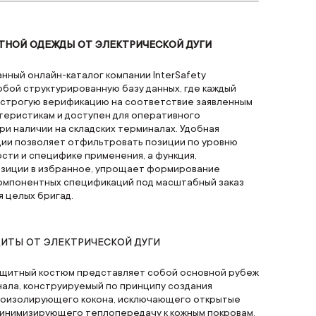
ТНОЙ ОДЕЖДЫ ОТ ЭЛЕКТРИЧЕСКОЙ ДУГИ
ный онлайн-каталог компании InterSafety
бой структурированную базу данных, где каждый
 строгую верификацию на соответствие заявленным
теристикам и доступен для оперативного
и наличии на складских терминалах. Удобная
ции позволяет отфильтровать позиции по уровню
сти и специфике применения, а функция,
зиции в избранное, упрощает формирование
омпонентных спецификаций под масштабный заказ
 целых бригад.
ИТЫ ОТ ЭЛЕКТРИЧЕСКОЙ ДУГИ
щитный костюм представляет собой основной рубеж
ала, конструируемый по принципу создания
лоизолирующего кокона, исключающего открытые
минимизирующего теплопередачу к кожным покровам.