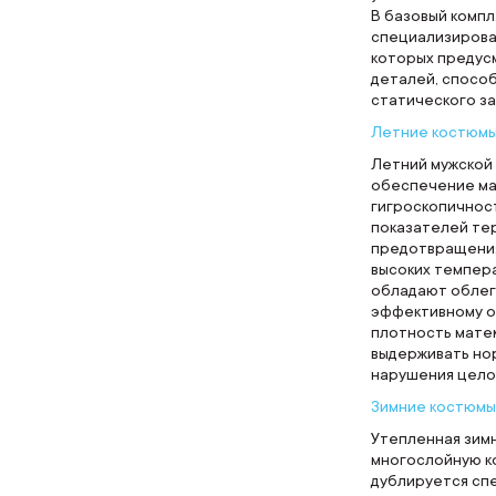
В базовый компл
специализирова
которых предус
деталей, способ
статического за
Летние костюм
Летний мужской
обеспечение ма
гигроскопичнос
показателей тер
предотвращения
высоких темпера
обладают облег
эффективному от
плотность мате
выдерживать но
нарушения цело
Зимние костюмы
Утепленная зим
многослойную к
дублируется сп