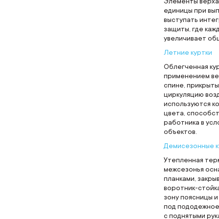
Элементы верха
единицы при вып
выступать инте
защиты, где ка
увеличивает об
Летние куртки
Облегченная кур
применением ве
спине, прикрыты
циркуляцию воз
используются к
цвета, способс
работника в ус
объектов.
Демисезонные к
Утепленная терм
межсезонья осн
планками, закр
воротник-стойк
зону поясницы и
под пододежное
с поднятыми рук