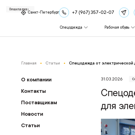
Рабочая обувь
Спецодежда
Рабочая обувь
Рабочая обувь
Спецодежда
Спецодежда
Спецодежда
Спецодежда
Спецодежда
Защита рук
+7 (967) 357-02-07
Санкт-Петербург
Спецодежда
Рабочая обувь
Главная
Статьи
Спецодежда от электрической 
О компании
31.03.2026
С
Спецоде
Контакты
Поставщикам
для эл
Новости
Статьи