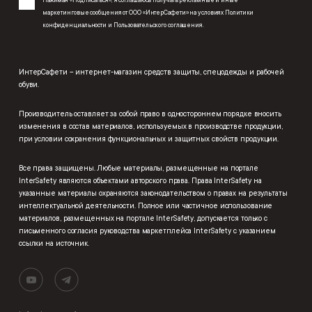
маркетинговые сообщения от ООО «ИнтерСафети» на условиях
Политики
конфиденциальности
и
Пользовательского соглашения
.
ИнтерСафети – интернет-магазин средств защиты, спецодежды и рабочей
обуви.
Производитель оставляет за собой право в одностороннем порядке вносить
изменения в состав материалов, используемых в производстве продукции,
при условии сохранения функциональных и защитных свойств продукции.
Все права защищены. Любые материалы, размещенные на портале
InterSafety являются объектами авторского права. Права InterSafety на
указанные материалы охраняются законодательством о правах на результаты
интеллектуальной деятельности. Полное или частичное использование
материалов, размещенных на портале InterSafety, допускается только с
письменного согласия руководства маркетплейса InterSafety с указанием
ссылки на источник.