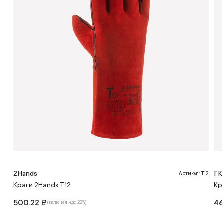
2Hands
Г
Артикул: T12
Краги 2Hands Т12
Кр
500.22 ₽
46
(включая ндс 22%)