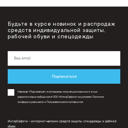
Будьте в курсе новинок и распродаж
средств индивидуальной защиты,
рабочей обуви и спецодежды
Подписаться
Нажимая «Подписаться», я соглашаюсь получать рекламные и иные
маркетинговые сообщения от ООО «ИнтерСафети» на условиях
Политики
конфиденциальности
и
Пользовательского соглашения
.
ИнтерСафети – интернет-магазин средств защиты, спецодежды и рабочей
обуви.