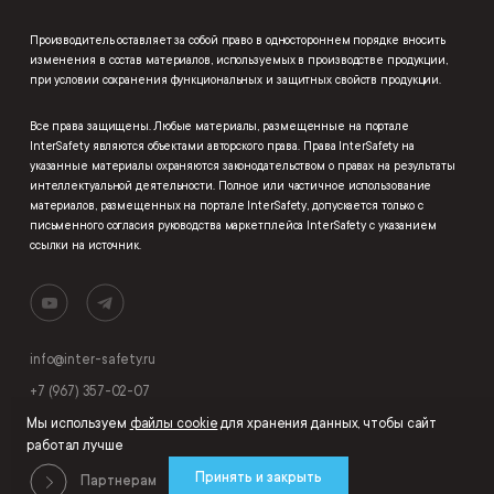
Производитель оставляет за собой право в одностороннем порядке вносить
изменения в состав материалов, используемых в производстве продукции,
при условии сохранения функциональных и защитных свойств продукции.
Все права защищены. Любые материалы, размещенные на портале
InterSafety являются объектами авторского права. Права InterSafety на
указанные материалы охраняются законодательством о правах на результаты
интеллектуальной деятельности. Полное или частичное использование
материалов, размещенных на портале InterSafety, допускается только с
письменного согласия руководства маркетплейса InterSafety с указанием
ссылки на источник.
info@inter-safety.ru
+7 (967) 357-02-07
Мы используем
файлы cookie
для хранения данных, чтобы сайт
работал лучше
Принять и закрыть
Партнерам