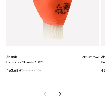
2Hands
2H
Артикул: 4002
Перчатки 2Hands 4002
Пе
463.68 ₽
49
(включая ндс 22%)