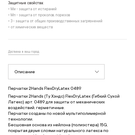
Защитные свойства:
• Ми - защита от истираний
• Мп - защита от проколов, порезов
• З - защита от общих производственных загрязнений
• от химических веществ
Доставка в ваш город
Описание
Перчатки 2Hands FlexDryLatex 0489
Перчатки 2Hands (Ту Хэндс) FlexDryLatex (Гибкий Сухой
Латекс) арт. 0489 для защиты от механических
воздействий, герметичные.
Перчатки созданы по новой мультиполимерной
технологии.
Бесшовная основа из нейлона (полиэстера) 15G,
покрытая двумя слоями натурального латекса по