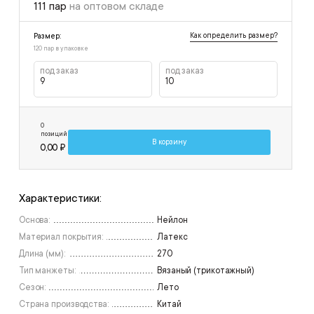
111 пар
на оптовом складе
Как определить размер?
Размер:
120 пар в упаковке
под заказ
под заказ
9
10
0
позиций
В корзину
0,00 ₽
Характеристики:
Основа:
Нейлон
Материал покрытия:
Латекс
Длина (мм):
270
Тип манжеты:
Вязаный (трикотажный)
Сезон:
Лето
Страна производства:
Китай