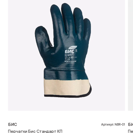
БИС
Б
Артикул: NBR-01
Перчатки Бис Стандарт КП
Пе