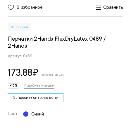
В избранное
Сравнить
в наличии
Перчатки 2Hands FlexDryLatex 0489
/
2Hands
Артикул: 0489
173.88
₽
(включая ндс 22%)
-15%
Подробнее о скидках
Запросить оптовую цену
Цвет:
Синий