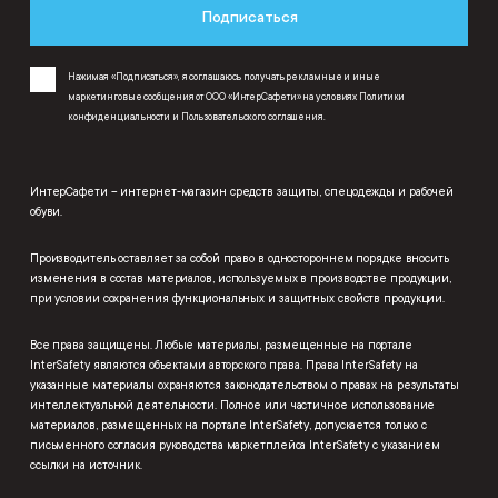
Подписаться
Нажимая «Подписаться», я соглашаюсь получать рекламные и иные
маркетинговые сообщения от ООО «ИнтерСафети» на условиях
Политики
конфиденциальности
и
Пользовательского соглашения
.
ИнтерСафети – интернет-магазин средств защиты, спецодежды и рабочей
обуви.
Производитель оставляет за собой право в одностороннем порядке вносить
изменения в состав материалов, используемых в производстве продукции,
при условии сохранения функциональных и защитных свойств продукции.
Все права защищены. Любые материалы, размещенные на портале
InterSafety являются объектами авторского права. Права InterSafety на
указанные материалы охраняются законодательством о правах на результаты
интеллектуальной деятельности. Полное или частичное использование
материалов, размещенных на портале InterSafety, допускается только с
письменного согласия руководства маркетплейса InterSafety с указанием
ссылки на источник.