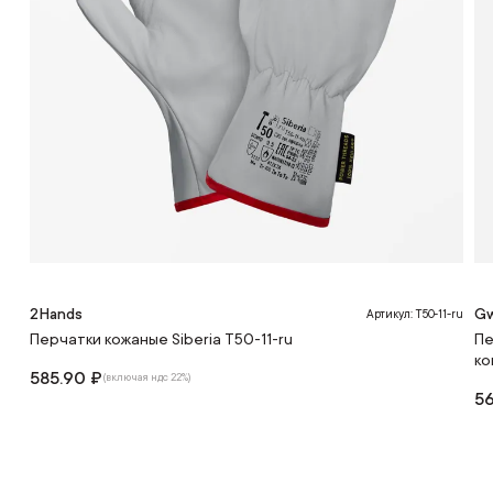
2Hands
Gw
Артикул: T50-11-ru
Перчатки кожаные Siberia T50-11-ru
Пе
ко
585.90 ₽
(включая ндс 22%)
56