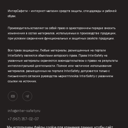
ИнтерСафети – интернет-магазин средств защиты, спецодежды и рабочей
обуви.
Производитель оставляет за собой право в одностороннем порядке вносить
изменения в состав материалов, используемых в производстве продукции,
при условии сохранения функциональных и защитных свойств продукции.
Все права защищены. Любые материалы, размещенные на портале
InterSafety являются объектами авторского права. Права InterSafety на
указанные материалы охраняются законодательством о правах на результаты
интеллектуальной деятельности. Полное или частичное использование
материалов, размещенных на портале InterSafety, допускается только с
письменного согласия руководства маркетплейса InterSafety с указанием
ссылки на источник.
info@inter-safety.ru
+7 (967) 357-02-07
Мы используем
файлы cookie
для хранения данных, чтобы сайт