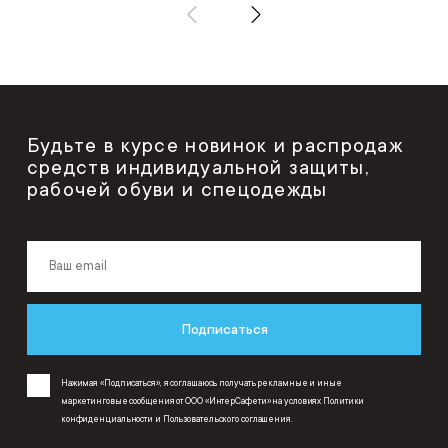
Будьте в курсе новинок и распродаж
средств индивидуальной защиты,
рабочей обуви и спецодежды
Подписаться
Нажимая «Подписаться», я соглашаюсь получать рекламные и иные
маркетинговые сообщения от ООО «ИнтерСафети» на условиях
Политики
конфиденциальности
и
Пользовательского соглашения
.