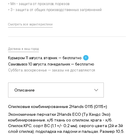
• Мп - защита от проколов, порезов
• З - защита от общих производственных загрязнений
Смотреть все характеристики
Доставка в ваш город
Курьером 11 августа, вторник — бесплатно
Самовывоз 10 августа, понедельник — бесплатно
Суббота, воскресенье — заказы не доставляются
Описание
Спилковые комбинированные 2Hands 0115 (0115+)
Экономичные перчатки 2Hands ECO (Ту Хэндс Эко)
комбинированные, х/б ткань со спилком, крага - х/б.
Спилок КРС, сорт ВС (1,1 +/- 0,2 мм), серого цвета (2й и 3й
слой спилка), подкладка на ладони и пальцах. Размер 10,5.