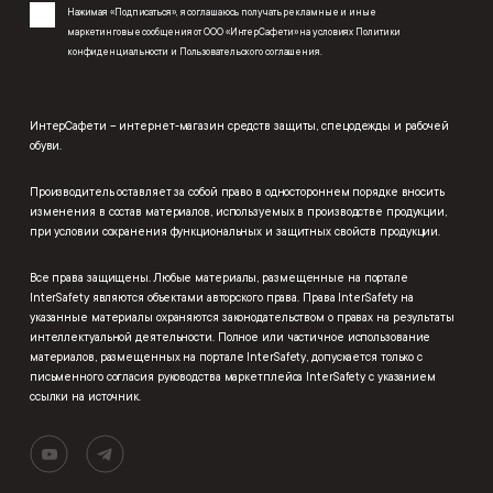
Нажимая «Подписаться», я соглашаюсь получать рекламные и иные
маркетинговые сообщения от ООО «ИнтерСафети» на условиях
Политики
конфиденциальности
и
Пользовательского соглашения
.
ИнтерСафети – интернет-магазин средств защиты, спецодежды и рабочей
обуви.
Производитель оставляет за собой право в одностороннем порядке вносить
изменения в состав материалов, используемых в производстве продукции,
при условии сохранения функциональных и защитных свойств продукции.
Все права защищены. Любые материалы, размещенные на портале
InterSafety являются объектами авторского права. Права InterSafety на
указанные материалы охраняются законодательством о правах на результаты
интеллектуальной деятельности. Полное или частичное использование
материалов, размещенных на портале InterSafety, допускается только с
письменного согласия руководства маркетплейса InterSafety с указанием
ссылки на источник.