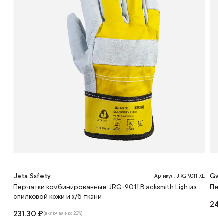
Jeta Safety
Gw
Артикул: JRG-9011-XL
Перчатки комбинированные JRG-9011 Blacksmith Ligh из
Пе
спилковой кожи и х/б ткани
24
231.30 ₽
(включая ндс 22%)