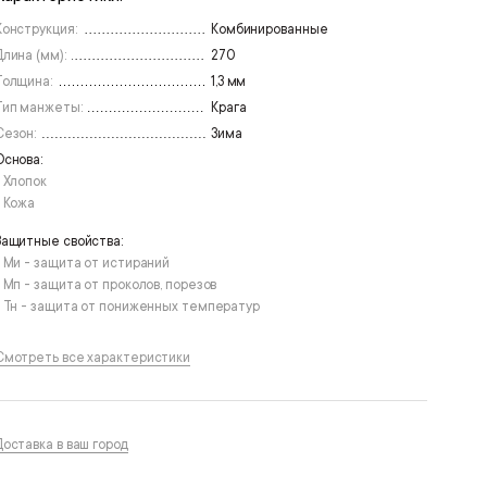
Конструкция:
Комбинированные
Длина (мм):
270
Толщина:
1,3 мм
Тип манжеты:
Крага
Сезон:
Зима
Основа:
• Хлопок
• Кожа
Защитные свойства:
• Ми - защита от истираний
• Мп - защита от проколов, порезов
• Тн - защита от пониженных температур
Смотреть все характеристики
Доставка в ваш город