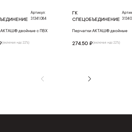
ГК
Артикул:
Артик
3.1341.084
3.134
ЪЕДИНЕНИЕ
СПЕЦОБЪЕДИНЕНИЕ
 АКТАШ® двойные с ПВХ
Перчатки АКТАШ® двойные
₽
274.50 ₽
(включая ндс 22%)
(включая ндс 22%)