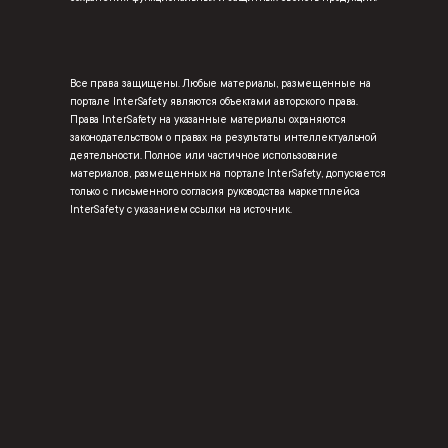
Все права защищены. Любые материалы, размещенные на
портале InterSafety являются объектами авторского права.
Права InterSafety на указанные материалы охраняются
законодательством о правах на результаты интеллектуальной
деятельности. Полное или частичное использование
материалов, размещенных на портале InterSafety, допускается
только с письменного согласия руководства маркетплейса
InterSafety с указанием ссылки на источник.