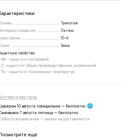
Характеристики:
Основа:
Трикотаж
Материал покрытия:
Латекс
Класс вязки:
10-й
Сезон:
Зима
Защитные свойства:
• Ми - защита от истираний
• З - защита от общих производственных загрязнений
• Тн - защита от пониженных температур
Доставка в ваш город
Курьером 10 августа, понедельник — бесплатно
Самовывоз 7 августа, пятница — бесплатно
Суббота, воскресенье — заказы не доставляются
Посмотрите ещё: