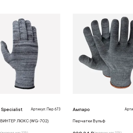
 Specialist
Ампаро
Артикул: Пер 673
Арти
 ВИНТЕР ЛЮКС (WG-702)
Перчатки Вульф
(включая ндс 22%)
(включая ндс 22%)