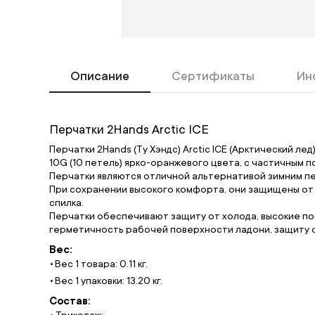
Описание
Сертификаты
Ин
Перчатки 2Hands Arctic ICE
Перчатки 2Hands (Ту Хэндс) Arctic ICE (Арктический л
10G (10 петель) ярко-оранжевого цвета, с частичным 
Перчатки являются отличной альтернативой зимним пе
При сохранении высокого комфорта, они защищены от в
спилка.
Перчатки обеспечивают защиту от холода, высокие по
герметичность рабочей поверхности ладони, защиту о
Вес:
Вес 1 товара: 0.11 кг.
Вес 1 упаковки: 13.20 кг.
Состав:
• Трикотаж;