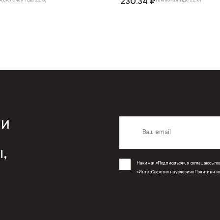
₽
230.34 ₽
 и
,
Нажимая «Подписаться», я соглашаюсь 
«ИнтерСафети» на условиях
Политики к