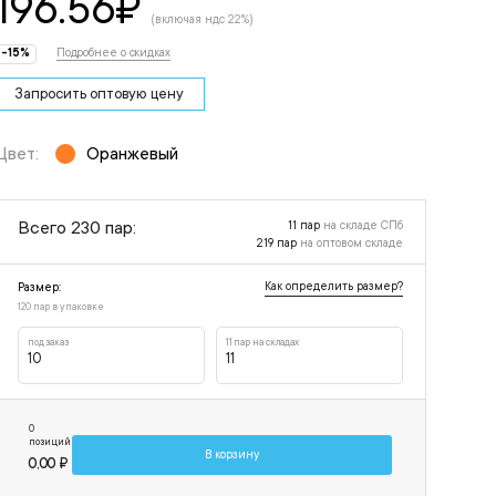
196.56
₽
(включая ндс 22%)
-15%
Подробнее о скидках
Запросить оптовую цену
Цвет:
Оранжевый
Всего 230 пар:
11 пар
на складе СПб
219 пар
на оптовом складе
Как определить размер?
Размер:
120 пар в упаковке
под заказ
11 пар на складах
10
11
0
позиций
В корзину
0,00 ₽