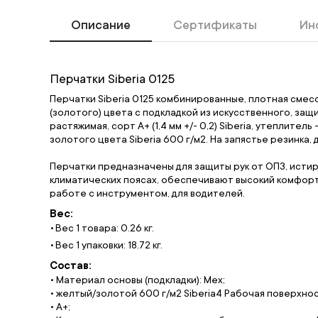
Описание
Сертификаты
Ин
Перчатки Siberia 0125
Перчатки Siberia 0125 комбинированные, плотная смес
(золотого) цвета с подкладкой из искусственного, защит
растяжимая, сорт А+ (1,4 мм +/- 0,2) Siberia, утеплит
золотого цвета Siberia 600 г/м2. На запястье резинка,
Перчатки предназначены для защиты рук от ОПЗ, истира
климатических поясах, обеспечивают высокий комфор
работе с инструментом, для водителей.
Вес:
Вес 1 товара: 0.26 кг.
Вес 1 упаковки: 18.72 кг.
Состав:
• Материал основы (подкладки): Мех;
• желтый/золотой 600 г/м2 Siberia4 Рабочая поверхнос
• А+;