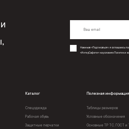
 и
,
Нажимая «Подписаться», я соглашаюсь 
«ИнтерСафети» на условиях
Политики к
Каталог
Полезная информаци
Спецодежда
Таблицы размеров
Рабочая обувь
Условные обозначения
Защитные перчатки
Основные ТР ТС, ГОСТ и 