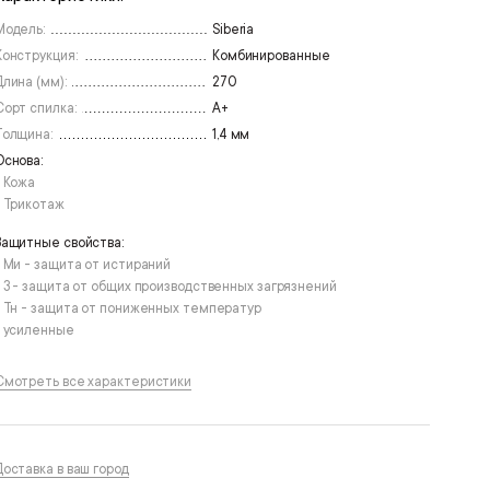
Модель:
Siberia
Конструкция:
Комбинированные
Длина (мм):
270
Сорт спилка:
А+
Толщина:
1,4 мм
Основа:
• Кожа
• Трикотаж
Защитные свойства:
• Ми - защита от истираний
• З - защита от общих производственных загрязнений
• Тн - защита от пониженных температур
• усиленные
Смотреть все характеристики
Доставка в ваш город