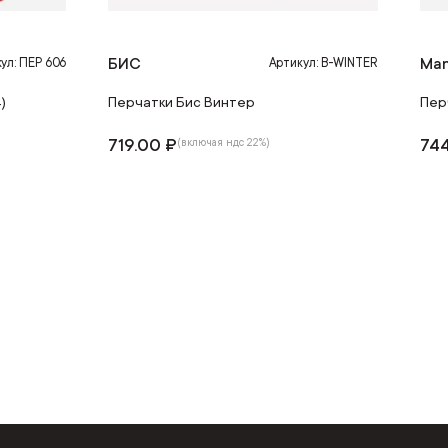
БИС
Man
ул: ПЕР 606
Артикул: B-WINTER
)
Перчатки Бис Винтер
Пер
719.00 ₽
744
(включая ндс 22%)