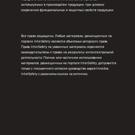
используемых в производстве продукции, при условии
сохранения функциональных и защитных свойств продукции.
Все права защищены. Любые материалы, размещенные на
портале InterSafety являются объектами авторского права.
Права InterSafety на указанные материалы охраняются
законодательством о правах на результаты интеллектуальной
деятельности. Полное или частичное использование
материалов, размещенных на портале InterSafety, допускается
только с письменного согласия руководства маркетплейса
InterSafety с указанием ссылки на источник.