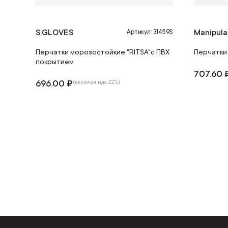
S.GLOVES
Manipula
Артикул: 31459S
Перчатки морозостойкие "RITSA"с ПВХ
Перчатки
покрытием
707.60 
696.00 ₽
(включая ндс 22%)