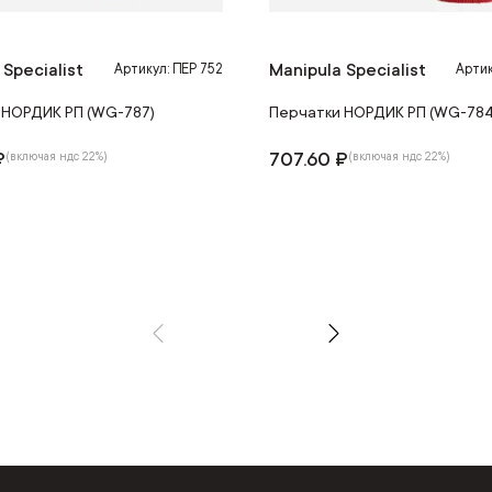
 Specialist
Manipula Specialist
Артикул: ПЕР 752
Артик
 НОРДИК РП (WG-787)
Перчатки НОРДИК РП (WG-784
₽
707.60 ₽
(включая ндс 22%)
(включая ндс 22%)