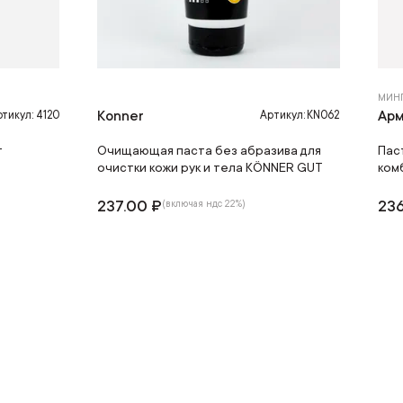
МИН
Konner
Арм
тикул: 4120
Артикул: KN062
т
Очищающая паста без абразива для
Пас
очистки кожи рук и тела KÖNNER GUT
ком
237.00 ₽
236
(включая ндс 22%)