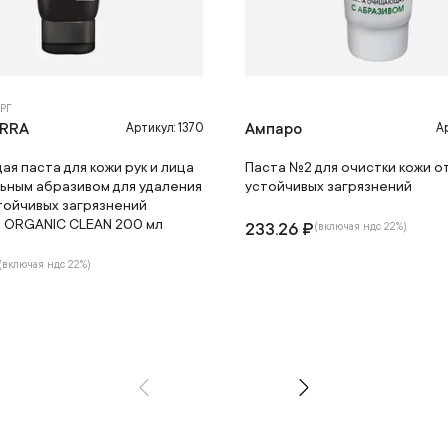
РГ
ERRA
Ампаро
Артикул: 1370
Ар
я паста для кожи рук и лица
Паста №2 для очистки кожи о
льным абразивом для удаления
устойчивых загрязнений
тойчивых загрязнений
ra ORGANIC CLEAN 200 мл
233.26 ₽
(включая ндс 22%)
(включая ндс 22%)