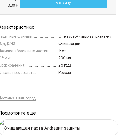
В корзину
0,00 ₽
Характеристики:
Защитные функции:
От неустойчивых загрязнений
Вид ДСИЗ:
Очищающий
Наличие абразивных частиц:
Нет
Объем:
200 мл
Срок хранения:
2,5 года
Страна производства:
Россия
Доставка в ваш город
Посмотрите ещё:
Очищающая паста Алфавит защиты