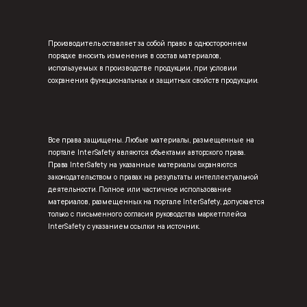
Производитель оставляет за собой право в одностороннем
порядке вносить изменения в состав материалов,
используемых в производстве продукции, при условии
сохранения функциональных и защитных свойств продукции.
Все права защищены. Любые материалы, размещенные на
портале InterSafety являются объектами авторского права.
Права InterSafety на указанные материалы охраняются
законодательством о правах на результаты интеллектуальной
деятельности. Полное или частичное использование
материалов, размещенных на портале InterSafety, допускается
только с письменного согласия руководства маркетплейса
InterSafety с указанием ссылки на источник.