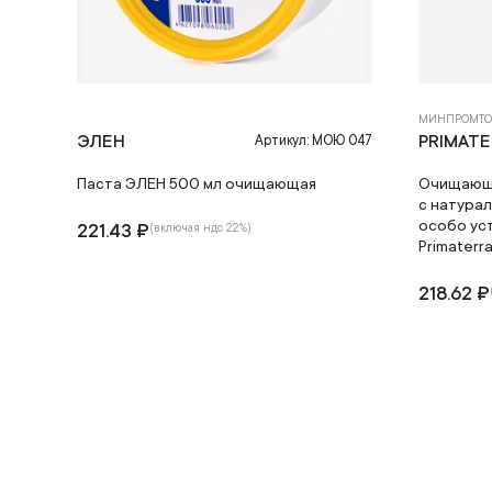
МИНПРОМТО
ЭЛЕН
PRIMAT
Артикул: МОЮ 047
Паста ЭЛЕН 500 мл очищающая
Очищающа
с натура
особо ус
221.43 ₽
(включая ндс 22%)
Primater
218.62 ₽