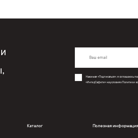
 и
,
Нажимая «Подписаться», я соглашаюсь 
«ИнтерСафети» на условиях
Политики к
Каталог
Полезная информаци