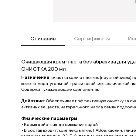
Описание
Сертификаты
Ин
Очищающая крем-паста без абразива для уда
ОЧИСТКА 200 мл
Назначение
: очистка кожи от легких (неустойчивых)
копоти, жира, угольной, графитовой, металлической пы
Содержит ухаживающие компоненты.
Действие
: Обеспечивает эффективную очистку за с
активных веществ, натурального масла семян подсолн
Физические параметры
• Время действия: до смывания водой
• В состав входят: комплекс мягких ПАВов, каолин, гл
косточки, витамины В3, Е, С, парфюмерная композиция,