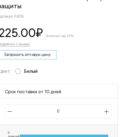
защиты
Артикул: F406
225.00
₽
(включая ндс 22%)
Подробнее о скидках
Запросить оптовую цену
Цвет:
Белый
Срок поставки от 10 дней
0
позиций