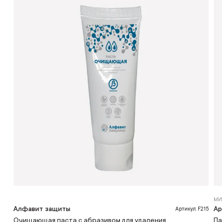
МИ
Алфавит защиты
Ар
Артикул: F215
Очищающая паста с абразивом для удаления
Па