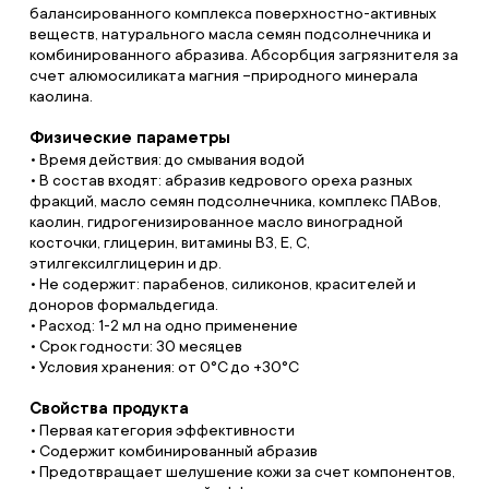
балансированного комплекса поверхностно-активных
веществ, натурального масла семян подсолнечника и
комбинированного абразива. Абсорбция загрязнителя за
счет алюмосиликата магния –природного минерала
каолина.
Физические параметры
• Время действия: до смывания водой
• В состав входят: абразив кедрового ореха разных
фракций, масло семян подсолнечника, комплекс ПАВов,
каолин, гидрогенизированное масло виноградной
косточки, глицерин, витамины В3, Е, С,
этилгексилглицерин и др.
• Не содержит: парабенов, силиконов, красителей и
доноров формальдегида.
• Расход: 1-2 мл на одно применение
• Cрок годности: 30 месяцев
• Условия хранения: от 0°С до +30°С
Свойства продукта
• Первая категория эффективности
• Содержит комбинированный абразив
• Предотвращает шелушение кожи за счет компонентов,