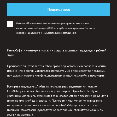
Подписаться
Нажимая «Подписаться», я соглашаюсь получать рекламные и иные
маркетинговые сообщения от ООО «ИнтерСафети» на условиях
Политики
конфиденциальности
и
Пользовательского соглашения
.
ИнтерСафети – интернет-магазин средств защиты, спецодежды и рабочей
обуви.
Производитель оставляет за собой право в одностороннем порядке вносить
изменения в состав материалов, используемых в производстве продукции,
при условии сохранения функциональных и защитных свойств продукции.
Все права защищены. Любые материалы, размещенные на портале
InterSafety являются объектами авторского права. Права InterSafety на
указанные материалы охраняются законодательством о правах на результаты
интеллектуальной деятельности. Полное или частичное использование
материалов, размещенных на портале InterSafety, допускается только с
письменного согласия руководства маркетплейса InterSafety с указанием
ссылки на источник.