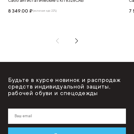
Сабо антистатические с КП 8328САБ
Са
8 349.00 ₽
7 
(включая ндс 22%)
Будьте в курсе новинок и распродаж
средств индивидуальной защиты,
рабочей обуви и спецодежды