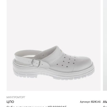
МИНПРОМТОРГ
ЦПО
A
Артикул: 8328САБ