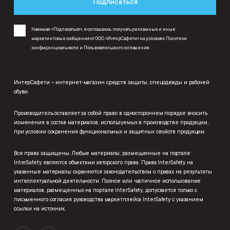
Подписаться
Нажимая «Подписаться», я соглашаюсь получать рекламные и иные
маркетинговые сообщения от ООО «ИнтерСафети» на условиях
Политики
конфиденциальности
и
Пользовательского соглашения
.
ИнтерСафети – интернет-магазин средств защиты, спецодежды и рабочей
обуви.
Производитель оставляет за собой право в одностороннем порядке вносить
изменения в состав материалов, используемых в производстве продукции,
при условии сохранения функциональных и защитных свойств продукции.
Все права защищены. Любые материалы, размещенные на портале
InterSafety являются объектами авторского права. Права InterSafety на
указанные материалы охраняются законодательством о правах на результаты
интеллектуальной деятельности. Полное или частичное использование
материалов, размещенных на портале InterSafety, допускается только с
письменного согласия руководства маркетплейса InterSafety с указанием
ссылки на источник.