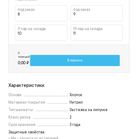
под заказ
под заказ
8
9
9 пар на складе
19 пар на складе
10
11
0
позиций
В корзину
0,00 ₽
Характеристики:
Основа:
Хлопок
Материал покрытия:
Нитрил
Тип манжеты:
Застежка на липучке
Класс риска:
2
Срок хранения:
3 года
Защитные свойства:
• Ми - защита от истираний