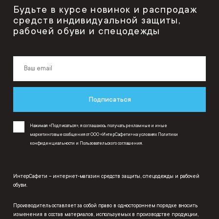
Будьте в курсе новинок и распродаж
средств индивидуальной защиты,
рабочей обуви и спецодежды
Подписаться
Нажимая «Подписаться», я соглашаюсь получать рекламные и иные
маркетинговые сообщения от ООО «ИнтерСафети» на условиях
Политики
конфиденциальности
и
Пользовательского соглашения
.
ИнтерСафети – интернет-магазин средств защиты, спецодежды и рабочей
обуви.
Производитель оставляет за собой право в одностороннем порядке вносить
изменения в состав материалов, используемых в производстве продукции,