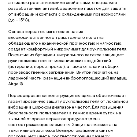
антиэлектростатическими свойствами, специально
разработанным антивибрационным пакетом для защиты
от вибрации и контакта с охлажденными поверхностями
(до – 15°С).
Основа перчаток, изготовленная из
высококачественного трикотажного полотна,
обладающего механической прочностью и мягкостью,
создает комфортный микроклимат для рук пользователя.
Покрытие из бутадиен-нитрильного латекса защищает
руки пользователя от механических воздействий
(истирание, порез, прокол), а также от влаги и общих
производственных загрязнений. Внутри перчатки, на
ладонной части, размещен вибропоглощающий вкладыш
Airgel®.
Перфорированная конструкция вкладыша обеспечивает
гарантированную защиту рук пользователя от локальной
вибрации в широком диапазоне частот. Для повышения
безопасности пользователя в темное время суток, на
тыльной стороне перчаток предусмотрены
светоотражающие элементы. Защитная манжета на
текстильной застежке Велькро, окаймлена кантом
подходящего цвета, соответствующим размеру