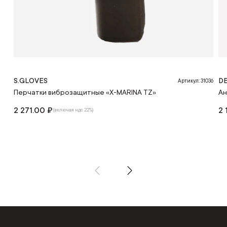
S.GLOVES
DE
Артикул: 31036
Перчатки виброзащитные «X-MARINA TZ»
Ан
2 271.00 ₽
2 
(включая ндс 22%)