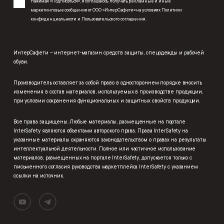
Нажимая «Подписаться», я соглашаюсь получать рекламные и иные
маркетинговые сообщения от ООО «ИнтерСафети» на условиях
Политики
конфиденциальности
и
Пользовательского соглашения
.
ИнтерСафети – интернет-магазин средств защиты, спецодежды и рабочей
обуви.
Производитель оставляет за собой право в одностороннем порядке вносить
изменения в состав материалов, используемых в производстве продукции,
при условии сохранения функциональных и защитных свойств продукции.
Все права защищены. Любые материалы, размещенные на портале
InterSafety являются объектами авторского права. Права InterSafety на
указанные материалы охраняются законодательством о правах на результаты
интеллектуальной деятельности. Полное или частичное использование
материалов, размещенных на портале InterSafety, допускается только с
письменного согласия руководства маркетплейса InterSafety с указанием
ссылки на источник.