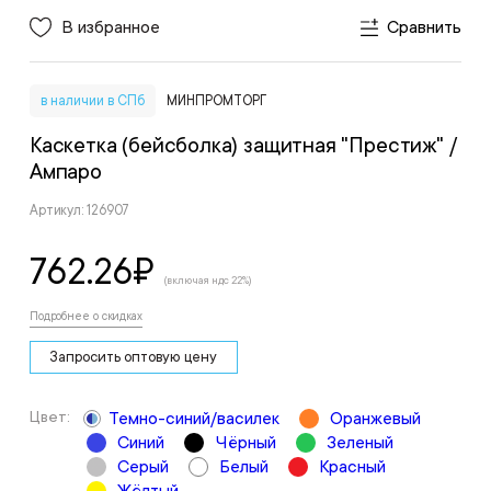
В избранное
Сравнить
в наличии в СПб
МИНПРОМТОРГ
Каскетка (бейсболка) защитная "Престиж"
/
Ампаро
Артикул: 126907
762.26
₽
(включая ндс 22%)
Подробнее о скидках
Запросить оптовую цену
Цвет:
Темно-синий/василек
Оранжевый
Синий
Чёрный
Зеленый
Серый
Белый
Красный