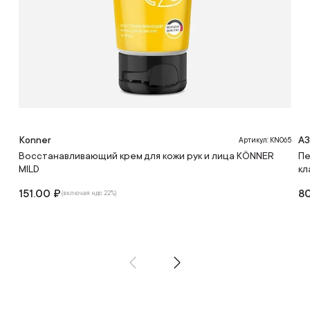
Konner
А
Артикул: KN065
Восстанавливающий крем для кожи рук и лица KÖNNER
Пе
MILD
кл
151.00 ₽
8
(включая ндс 22%)