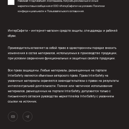
Нажимая «Подписаться», я соглашаюсь получать рекламные и иные
маркетинговые сообщения от ООО «ИнтерСафети» на условиях
Политики
конфиденциальности
и
Пользовательского соглашения
.
ИнтерСафети – интернет-магазин средств защиты, спецодежды и рабочей
обуви.
Производитель оставляет за собой право в одностороннем порядке вносить
изменения в состав материалов, используемых в производстве продукции,
при условии сохранения функциональных и защитных свойств продукции.
Все права защищены. Любые материалы, размещенные на портале
InterSafety являются объектами авторского права. Права InterSafety на
указанные материалы охраняются законодательством о правах на результаты
интеллектуальной деятельности. Полное или частичное использование
материалов, размещенных на портале InterSafety, допускается только с
письменного согласия руководства маркетплейса InterSafety с указанием
ссылки на источник.