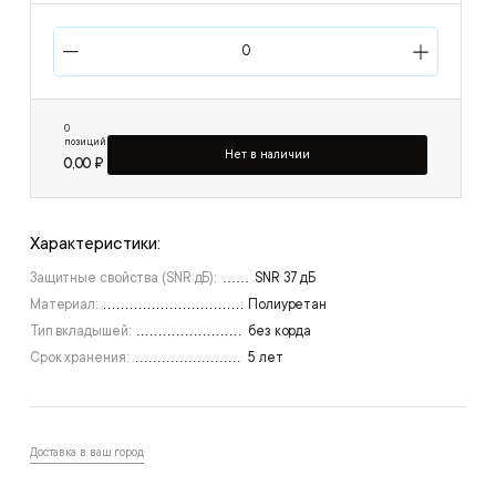
0
позиций
Нет в наличии
0,00 ₽
Характеристики:
Защитные свойства (SNR дБ):
SNR 37 дБ
Материал:
Полиуретан
Тип вкладышей:
без корда
Срок хранения:
5 лет
Доставка в ваш город