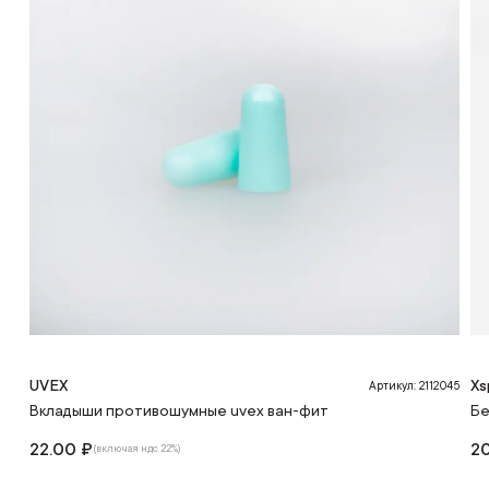
UVEX
Xs
Артикул: 2112045
Вкладыши противошумные uvex ван-фит
Бе
22.00 ₽
2
(включая ндс 22%)