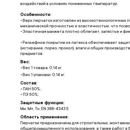
воздействий в условиях пониженных температур.
Особенности:
Верх перчаток изготовлен из высокотехнологичных 
механической прочностью и эластичностью, что позво
Эластичная манжета плотно облегает, запястье и фик
Рельефное покрытие из латекса обеспечивает защит
(истирание, порез, прокол), влаги и общих производст
предметов.
Вес:
Вес 1 товара: 0.14 кг.
Вес 1 упаковки: 0.14 кг.
Состав:
• ПАН 50%,;
• ПЭ 50%;
Защитные функции:
Ми, Мп, Тн, EN 388-4343 Е
Область применения:
Перчатки предназначены для строительных, монтажных
общепромышленного использования, а также работ в б