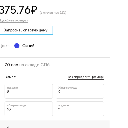
375.76
₽
(включая ндс 22%)
Подробнее о скидках
Запросить оптовую цену
Цвет:
Синий
70 пар
на складе СПб
Как определить размер?
Размер:
под заказ
30 пар на складе
8
9
40 пар на складе
под заказ
10
11
0