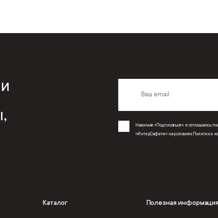
 и
,
Нажимая «Подписаться», я соглашаюсь 
«ИнтерСафети» на условиях
Политики к
Каталог
Полезная информаци