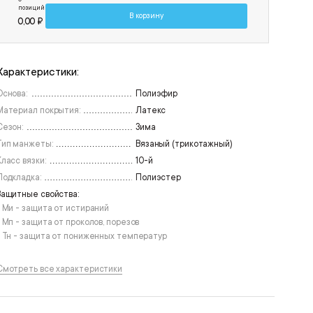
позиций
В корзину
0,00 ₽
Характеристики:
Основа:
Полиэфир
Материал покрытия:
Латекс
Сезон:
Зима
Тип манжеты:
Вязаный (трикотажный)
Класс вязки:
10-й
Подкладка:
Полиэстер
Защитные свойства:
• Ми - защита от истираний
• Мп - защита от проколов, порезов
• Тн - защита от пониженных температур
Смотреть все характеристики