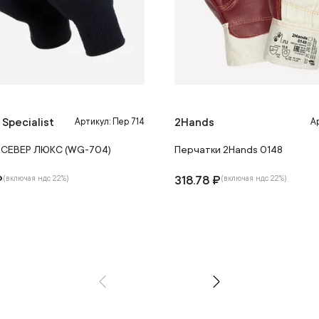
 Specialist
2Hands
Артикул: Пер 714
Ар
 СЕВЕР ЛЮКС (WG-704)
Перчатки 2Hands 0148
₽
318.78 ₽
(включая ндс 22%)
(включая ндс 22%)