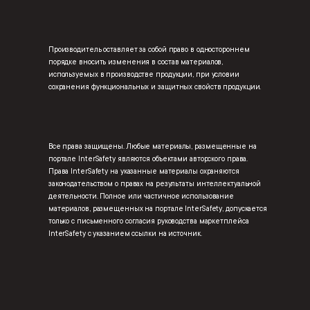
Производитель оставляет за собой право в одностороннем
порядке вносить изменения в состав материалов,
используемых в производстве продукции, при условии
сохранения функциональных и защитных свойств продукции.
Все права защищены. Любые материалы, размещенные на
портале InterSafety являются объектами авторского права.
Права InterSafety на указанные материалы охраняются
законодательством о правах на результаты интеллектуальной
деятельности. Полное или частичное использование
материалов, размещенных на портале InterSafety, допускается
только с письменного согласия руководства маркетплейса
InterSafety с указанием ссылки на источник.