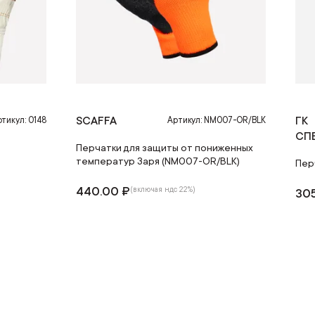
SCAFFA
ГК
тикул: 0148
Артикул: NM007-OR/BLK
СП
Перчатки для защиты от пониженных
температур Заря (NM007-OR/BLK)
Пер
440.00 ₽
(включая ндс 22%)
305