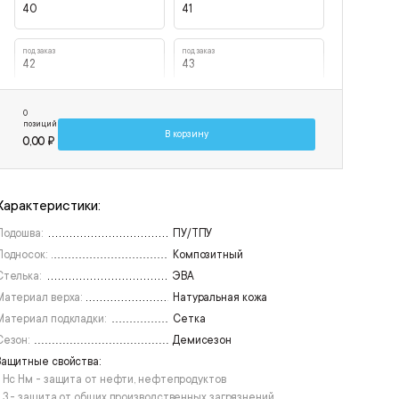
40
41
под заказ
под заказ
42
43
под заказ
под заказ
0
44
45
позиций
В корзину
0,00 ₽
под заказ
под заказ
46
47
Характеристики:
Подошва:
ПУ/ТПУ
Подносок:
Композитный
Стелька:
ЭВА
Материал верха:
Натуральная кожа
Материал подкладки:
Сетка
Сезон:
Демисезон
Защитные свойства:
• Нс Нм - защита от нефти, нефтепродуктов
• З - защита от общих производственных загрязнений