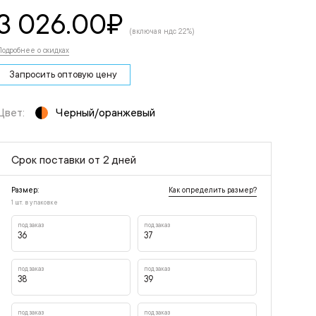
3 026.00
₽
(включая ндс 22%)
Подробнее о скидках
Запросить оптовую цену
Цвет:
Черный/оранжевый
Срок поставки от 2 дней
Как определить размер?
Размер:
1 шт. в упаковке
под заказ
под заказ
36
37
под заказ
под заказ
38
39
под заказ
под заказ