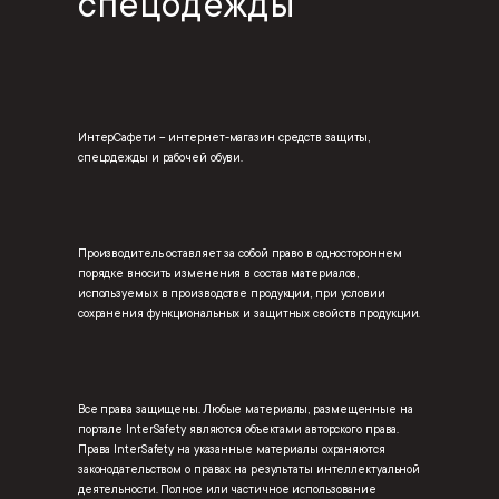
спецодежды
ИнтерСафети – интернет-магазин средств защиты,
спецодежды и рабочей обуви.
Производитель оставляет за собой право в одностороннем
порядке вносить изменения в состав материалов,
используемых в производстве продукции, при условии
сохранения функциональных и защитных свойств продукции.
Все права защищены. Любые материалы, размещенные на
портале InterSafety являются объектами авторского права.
Права InterSafety на указанные материалы охраняются
законодательством о правах на результаты интеллектуальной
деятельности. Полное или частичное использование