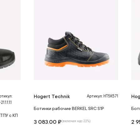
Hogert Technik
Hog
ртикул:
Артикул: HT5K571
21.1.1.1.1
Ботинки рабочие BERKEL SRC S1P
Бот
ТПУ с КП
3 083.00 ₽
2 9
(включая ндс 22%)