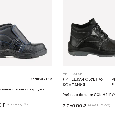
МИНПРОМТОРГ
E
ЛИПЕЦКАЯ ОБУВНАЯ
Артикул: 24КМ
А
Н-
КОМПАНИЯ
зимние ботинки сварщика
П
Рабочие ботинки ЛОК-Н21 ПУ/
0 ₽
(включая ндс 22%)
3 060.00 ₽
(включая ндс 22%)