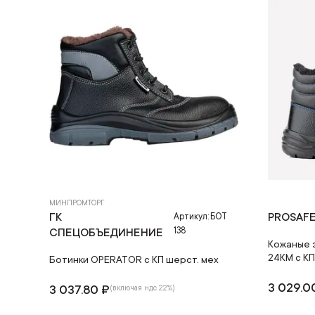
МИНПРОМТОРГ
ГК
PROSAF
Артикул: БОТ
138
СПЕЦОБЪЕДИНЕНИЕ
Кожаные 
24КМ с К
Ботинки OPERATOR с КП шерст. мех
3 029.0
3 037.80 ₽
(включая ндс 22%)