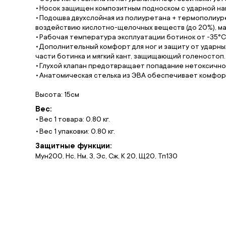
Носок защищен композитным подноском с ударной наг
Подошва двухслойная из полиуретана + термополиуре
воздействию кислотно-щелочных веществ (до 20%), м
Рабочая температура эксплуатации ботинок от -35°С 
Дополнительный комфорт для ног и защиту от ударны
части ботинка и мягкий кант, защищающий голеностоп.
Глухой клапан предотвращает попадание нетоксичной 
Анатомическая стелька из ЭВА обеспечивает комфорт 
Высота: 15см
Вес:
Вес 1 товара: 0.80 кг.
Вес 1 упаковки: 0.80 кг.
Защитные функции:
Мун200, Нс, Нм, З, Эс, Сж, К 20, Щ20, Тп130