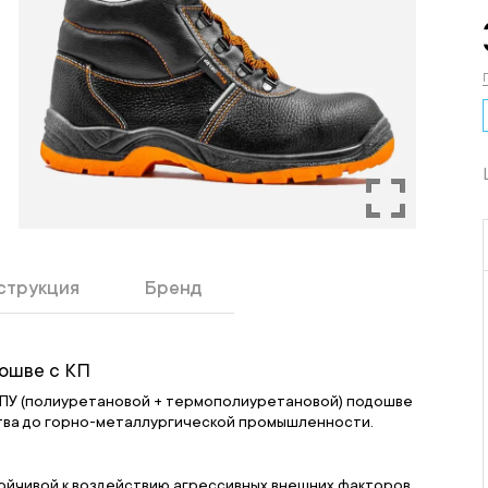
струкция
Бренд
ошве с КП
ТПУ (полиуретановой + термополиуретановой) подошве
ства до горно-металлургической промышленности.
ойчивой к воздействию агрессивных внешних факторов.