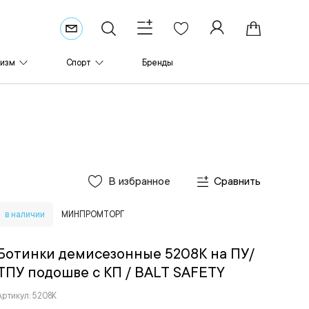
ризм
Спорт
Бренды
В избранное
Сравнить
в наличии
МИНПРОМТОРГ
Ботинки демисезонные 5208К на ПУ/
ТПУ подошве с КП
/ BALT SAFETY
Артикул: 5208К