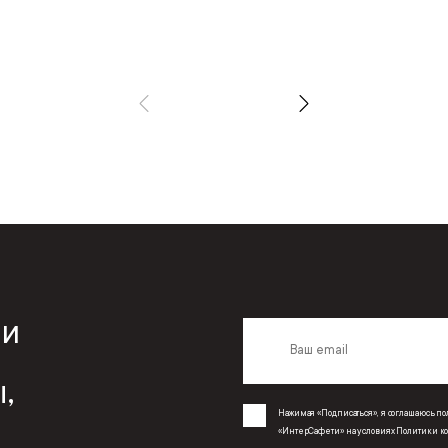
 и
,
Нажимая «Подписаться», я соглашаюсь 
«ИнтерСафети» на условиях
Политики к