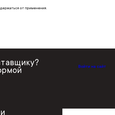
здержаться от применения.
ставщику?
Войти на сайт
ормой
 и