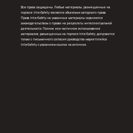
Все права защищены. Любые материалы, размещенные на
портале InterSafety являются объектами авторского права.
Права InterSafety на указанные материалы охраняются
законодательством о правах на результаты интеллектуальной
деятельности. Полное или частичное использование
материалов, размещенных на портале InterSafety, допускается
только с письменного согласия руководства маркетплейса
InterSafety с указанием ссылки на источник.