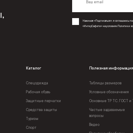
,
Нажимая «Подписаться», я соглашаюсь 
«ИнтерСафети» на условиях
Политики к
Каталог
Полезная информаци
Спецодежда
Таблицы размеров
Рабочая обувь
Условные обозначения
Защитные перчатки
Основные ТР ТС, ГОСТ и 
Средства защиты
Частые задаваемые
вопросы
Туризм
Видео
Спорт