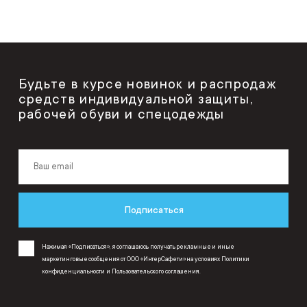
Будьте в курсе новинок и распродаж
средств индивидуальной защиты,
рабочей обуви и спецодежды
Подписаться
Нажимая «Подписаться», я соглашаюсь получать рекламные и иные
маркетинговые сообщения от ООО «ИнтерСафети» на условиях
Политики
конфиденциальности
и
Пользовательского соглашения
.