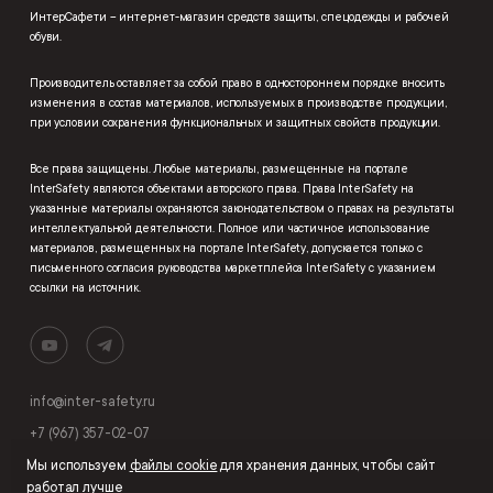
ИнтерСафети – интернет-магазин средств защиты, спецодежды и рабочей
обуви.
Производитель оставляет за собой право в одностороннем порядке вносить
изменения в состав материалов, используемых в производстве продукции,
при условии сохранения функциональных и защитных свойств продукции.
Все права защищены. Любые материалы, размещенные на портале
InterSafety являются объектами авторского права. Права InterSafety на
указанные материалы охраняются законодательством о правах на результаты
интеллектуальной деятельности. Полное или частичное использование
материалов, размещенных на портале InterSafety, допускается только с
письменного согласия руководства маркетплейса InterSafety с указанием
ссылки на источник.
info@inter-safety.ru
+7 (967) 357-02-07
Мы используем
файлы cookie
для хранения данных, чтобы сайт
работал лучше