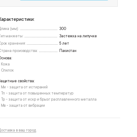
Характеристики:
Длина (мм):
300
Тип манжеты:
Застежка на липучке
Срок хранения:
5 лет
Страна производства:
Пакистан
Основа:
• Кожа
• Спилок
Защитные свойства:
• Ми - защита от истираний
• Тп - защита от повышенных температур
• Тр - защита от искр и брызг расплавленного металла
• Мв - защита от вибрации
Доставка в ваш город