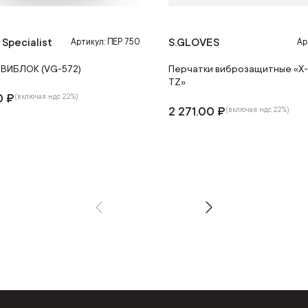
 Specialist
S.GLOVES
Артикул: ПЕР 750
Ар
 ВИБЛОК (VG-572)
Перчатки виброзащитные «X
TZ»
0 ₽
(включая ндс 22%)
2 271.00 ₽
(включая ндс 22%)