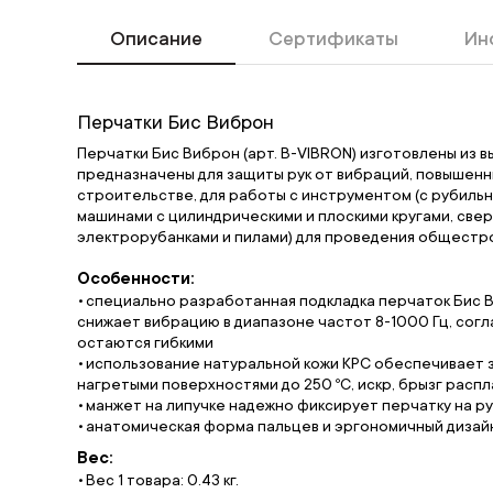
Описание
Сертификаты
Ин
Перчатки Бис Виброн
Перчатки Бис Виброн (арт. B-VIBRON) изготовлены из 
предназначены для защиты рук от вибраций, повышенн
строительстве, для работы с инструментом (с рубиль
машинами с цилиндрическими и плоскими кругами, све
электрорубанками и пилами) для проведения общестр
Особенности:
cпециально разработанная подкладка перчаток Бис
снижает вибрацию в диапазоне частот 8-1000 Гц, согла
остаются гибкими
использование натуральной кожи КРС обеспечивает з
нагретыми поверхностями до 250 ºС, искр, брызг расп
манжет на липучке надежно фиксирует перчатку на р
анатомическая форма пальцев и эргономичный дизайн
Вес:
Вес 1 товара: 0.43 кг.