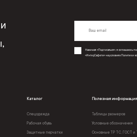
 и
,
Нажимая «Подписаться», я соглашаюсь 
«ИнтерСафети» на условиях
Политики к
Каталог
Полезная информаци
Спецодежда
Таблицы размеров
Рабочая обувь
Условные обозначения
Защитные перчатки
Основные ТР ТС, ГОСТ и 