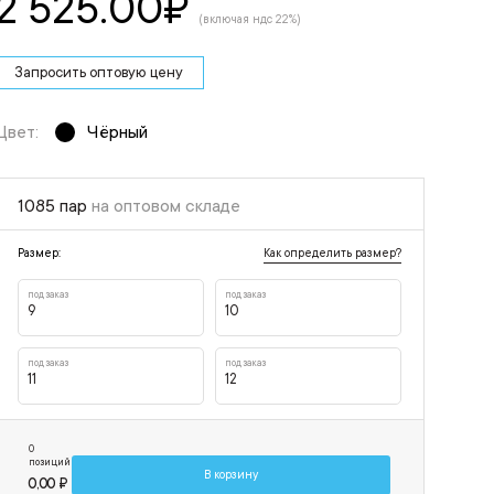
2 525.00
₽
(включая ндс 22%)
Запросить оптовую цену
Цвет:
Чёрный
1085 пар
на оптовом складе
Как определить размер?
Размер:
под заказ
под заказ
9
10
под заказ
под заказ
11
12
0
позиций
В корзину
0,00 ₽