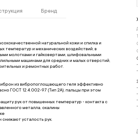
струкция
Бренд
высококачественной натуральной кожи и спилка и
ых температур и механических воздействий, в
ными молотками и гайковертами, шлифовальными
рлильными машинами для средних и малых отверстий,
оительных и ремонтных работ.
 Виброн из вибропоглощающего геля эффективно
сно ГОСТ 12.4.002-97 (Тип 2А), пальцы при этом
ащиту рук от повышенных температур - контакта с
лавленного металла, окалины
уке
 снижают усталость рук.