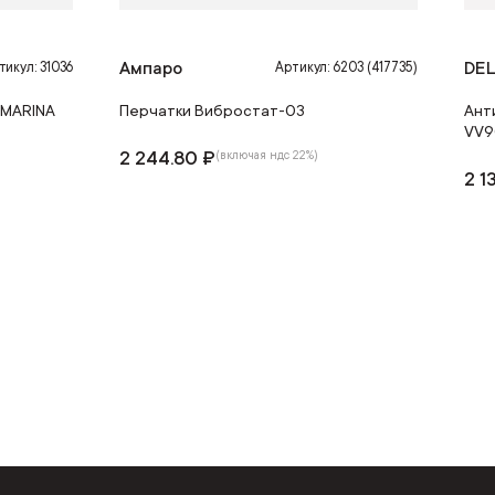
Ампаро
DEL
тикул: 31036
Артикул: 6203 (417735)
-MARINA
Перчатки Вибростат-03
Ант
VV9
2 244.80 ₽
(включая ндс 22%)
2 1