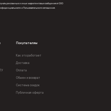
получать рекламные и иные маркетинговые сообщения от ООО
онфиденциальности
и
Пользовательского соглашения
.
я
Покупателям
Как это работает
Доставка
ТУ
Оплата
Обмен и возврат
Система скидок
Публичная оферта