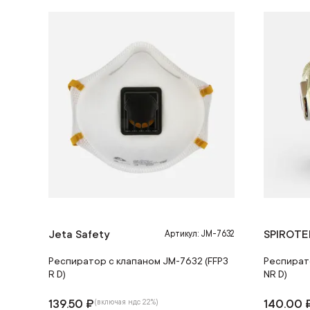
Jeta Safety
SPIROTE
Артикул: JM-7632
Респиратор с клапаном JM-7632 (FFP3
Респират
R D)
NR D)
139.50 ₽
140.00 
(включая ндс 22%)