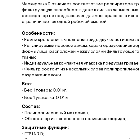
Маркировка D означает соответствие респиратора тр
фильтрующую способность даже в сильно запыленных ус
респиратор не предназначен для многоразового испо
ограничивается одной рабочей сменой.
Особенности:
Ремни крепления выполнены в виде двух эластичных л
Регулируемый носовой зажим, характеризующийся хо
формы лица, расположен между слоями фильтрующего 
тканью;
Индивидуальная компактная упаковка предусматривае
Фильтр состоит из нескольких слоев полипропилено
раздражение кожи
Вес:
Вес 1 товара: 0.01 кг.
Вес 1 упаковки: 0.01 кг.
Состав:
• Полипропиленовый материал;
• Обтюратор из вспененного поливинилхлорида;
Защитные функции:
• FFP1 NR D;