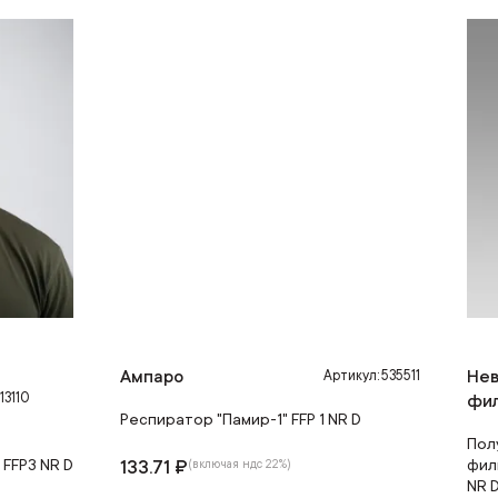
Ампаро
Нев
Артикул: 535511
13110
фи
Респиратор "Памир-1" FFP 1 NR D
Пол
FFP3 NR D
133.71 ₽
фил
(включая ндс 22%)
NR 