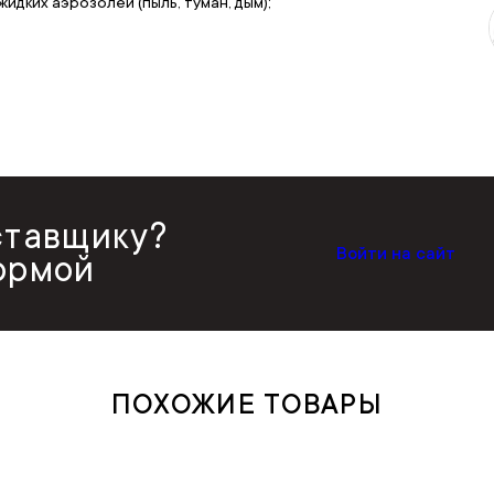
идких аэрозолей (пыль, туман, дым);
ставщику?
Войти на сайт
ормой
ПОХОЖИЕ ТОВАРЫ