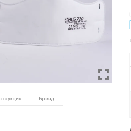
струкция
Бренд