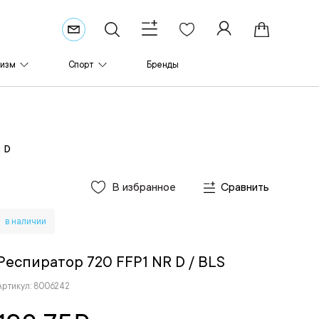
ризм
Спорт
Бренды
 D
В избранное
Сравнить
в наличии
Респиратор 720 FFP1 NR D
/ BLS
Артикул: 8006242