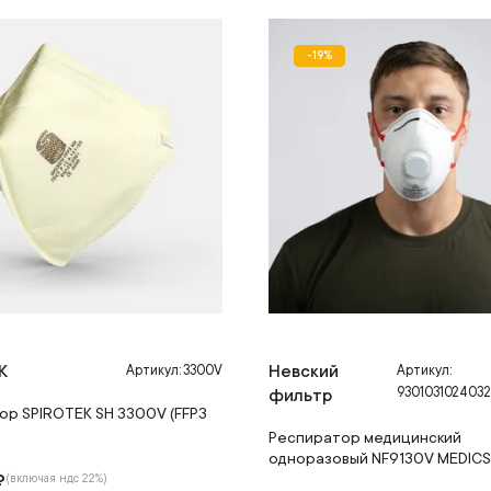
-19%
-19%
K
Невский
Артикул: 3300V
Артикул:
9301031024032
фильтр
ор SPIROTEK SH 3300V (FFP3
Респиратор медицинский
одноразовый NF9130V MEDICS 
₽
(включая ндс 22%)