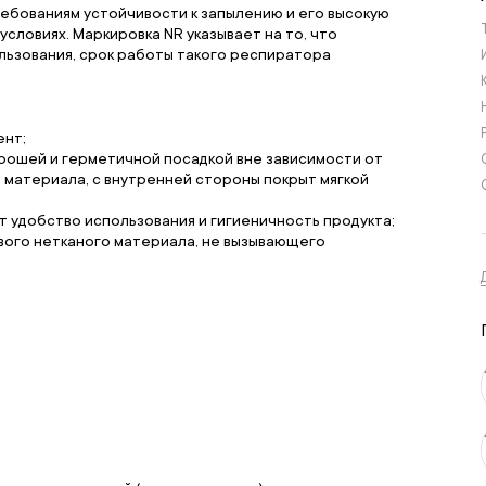
ебованиям устойчивости к запылению и его высокую
ловиях. Маркировка NR указывает на то, что
льзования, срок работы такого респиратора
ент;
рошей и герметичной посадкой вне зависимости от
материала, с внутренней стороны покрыт мягкой
т удобство использования и гигиеничность продукта;
вого нетканого материала, не вызывающего