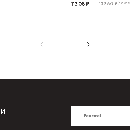
113.08 ₽
139.60 ₽
(включая
 и
,