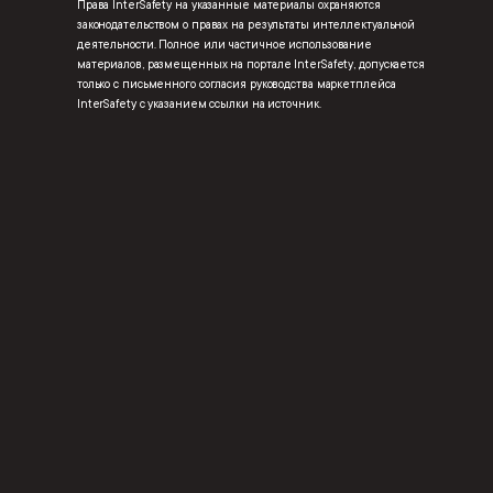
Права InterSafety на указанные материалы охраняются
законодательством о правах на результаты интеллектуальной
деятельности. Полное или частичное использование
материалов, размещенных на портале InterSafety, допускается
только с письменного согласия руководства маркетплейса
InterSafety с указанием ссылки на источник.