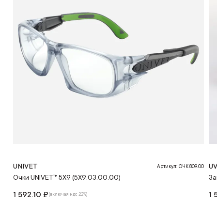
UNIVET
U
Артикул: ОЧК 809.00
Очки UNIVET™ 5Х9 (5Х9.03.00.00)
За
1 592.10 ₽
1 
(включая ндс 22%)