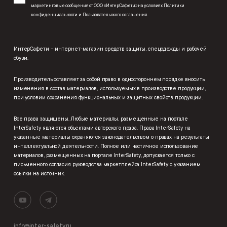
маркетинговые сообщения от ООО «ИнтерСафети» на условиях
Политики
конфиденциальности
и
Пользовательского соглашения
.
ИнтерСафети – интернет-магазин средств защиты, спецодежды и рабочей
обуви.
Производитель оставляет за собой право в одностороннем порядке вносить
изменения в состав материалов, используемых в производстве продукции,
при условии сохранения функциональных и защитных свойств продукции.
Все права защищены. Любые материалы, размещенные на портале
InterSafety являются объектами авторского права. Права InterSafety на
указанные материалы охраняются законодательством о правах на результаты
интеллектуальной деятельности. Полное или частичное использование
материалов, размещенных на портале InterSafety, допускается только с
письменного согласия руководства маркетплейса InterSafety с указанием
ссылки на источник.
info@inter-safety.ru