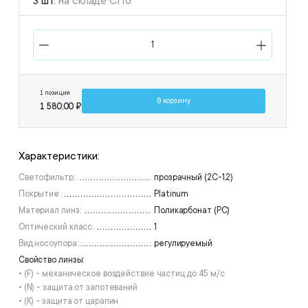
3 шт.
на складе СПб
1 позиция
В корзину
1 580,00 ₽
Характеристики:
Светофильтр:
прозрачный (2С-1,2)
Покрытие:
Platinum
Материал линз:
Поликарбонат (РС)
Оптический класс:
1
Вид носоупора:
регулируемый
Свойство линзы:
• (F) - механическое воздействие частиц до 45 м/с
• (N) - защита от запотеваний
• (К) - защита от царапин