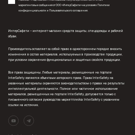
маркетинговые сообщения от ООО «ИнтерСафети» на условиях
Политики
конфиденциальности
и
Пользовательского соглашения
.
ИнтерСафети – интернет-магазин средств защиты, спецодежды и рабочей
обуви.
Производитель оставляет за собой право в одностороннем порядке вносить
изменения в состав материалов, используемых в производстве продукции,
при условии сохранения функциональных и защитных свойств продукции.
Все права защищены. Любые материалы, размещенные на портале
InterSafety являются объектами авторского права. Права InterSafety на
указанные материалы охраняются законодательством о правах на результаты
интеллектуальной деятельности. Полное или частичное использование
материалов, размещенных на портале InterSafety, допускается только с
письменного согласия руководства маркетплейса InterSafety с указанием
ссылки на источник.