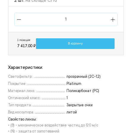
2 шт.
на складе СПб
1 позиция
В корзину
7 417,00 ₽
Характеристики:
Светофильтр:
прозрачный (2С-1,2)
Покрытие:
Platinum
Материал линз:
Поликарбонат (РС)
Оптический класс:
1
Тип продукта:
Закрытые очки
Вид носоупора:
литой
Свойство линзы:
• (B) - механическое воздействие частиц до 120 м/с
• (N) - защита от запотеваний