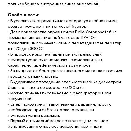
поликарбоната, внутренняя линза ацетатная.
Особенности:
В условиях экстремальных температур двойная линза
создает комфортный тепловой барьер;
Для производства оправы очков Bolle Chronosoft был
применен инновационный материал КРАТОН,
позволяющий применять очки с перепадами температур
от -70 до +300 С.;
В процессе эксплуатации при экстремальных
температурах, очки не меняют своих защитных
характеристик и физических параметров;
Защищают от брызг расплавленного металла и горячих
твердых летящих частиц;
Выдерживают попадание стального шарика диаметром
6 мм., летящего со скоростью 120 м./с.;
Можно применять совместно с респиратором или
полумаской;
Спец. покрытие от запотевания и царапин, просто
необходимо при работах с экстремальным
температурным режимом;
Первый оптический класс позволяет длительное
использование очков без искажения картинки и